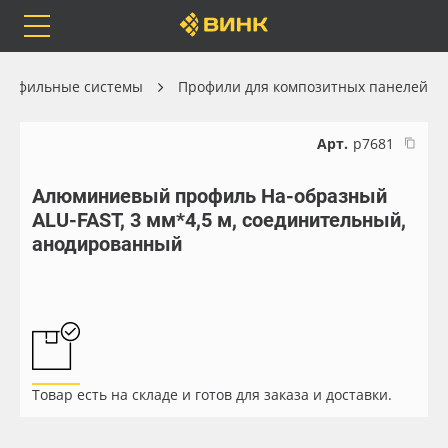
Orafol
Бренды
Доставка
рофильные системы
Профили для композитных панелей
Арт.
р7681
Алюминиевый профиль Нa-образный
Каталог
Весь каталог
ALU-FAST, 3 мм*4,5 м, соединительный,
анодированный
Orafol
Рулонные материалы
Бренды
Самоклеящиеся плёнки
Доставка
Листовые материалы
Товар есть на складе и готов для заказа и доставки.
Оплата
Чернила