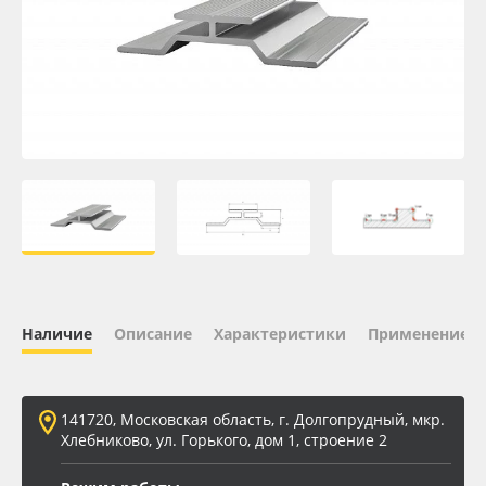
Oracal 641
Orajet 3640
Плёнка монтажная Oratape
ПЭТ листовой
ПЭТ бэклит
Вспененный ПВХ
Наличие
Описание
Характеристики
Применение
Баннер
141720, Московская область, г. Долгопрудный, мкр.
Заготовки для сувениров
Хлебниково, ул. Горького, дом 1, строение 2