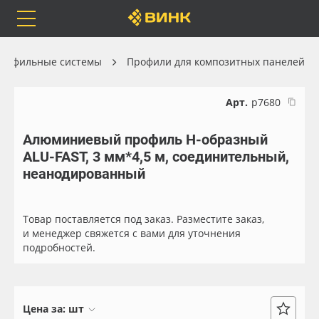
Orafol
Бренды
Доставка
рофильные системы
Профили для композитных панелей
Арт.
р7680
Алюминиевый профиль Н-образный
Каталог
Весь каталог
ALU-FAST, 3 мм*4,5 м, соединительный,
неанодированный
Orafol
Рулонные материалы
Бренды
Самоклеящиеся плёнки
Товар поставляется под заказ. Разместите заказ,
и менеджер свяжется с вами для уточнения
подробностей.
Доставка
Листовые материалы
Оплата
Чернила
Цена за:
шт