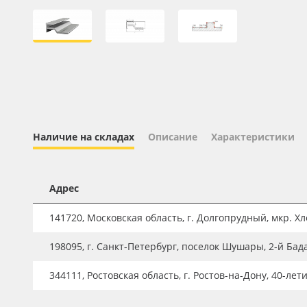
Профильные системы
Сублимация и термотрансфер
Светотехника
Инженерные пластики
Упаковочные материалы
Оборудование и инструмент
Наличие на складах
Описание
Характеристики
Новинки ассортимента
Oracal 641
Адрес
Orajet 3640
141720, Московская область, г. Долгопрудный, мкр. Хле
Плёнка монтажная Oratape
198095, г. Санкт-Петербург, поселок Шушары, 2-й Бад
ПЭТ листовой
ПЭТ бэклит
344111, Ростовская область, г. Ростов-на-Дону, 40-лет
Вспененный ПВХ