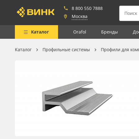
8 800 550 7888
Москва
Каталог
Orafol
Бренды
До
Каталог
Профильные системы
Профили для ком
Весь каталог
Рулонные материалы
Самоклеящиеся плёнки
Листовые материалы
Чернила
Клей, скотчи и крепёж
Мобильные конструкции и
POS-материалы