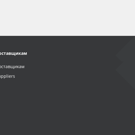
оставщикам
оставщикам
uppliers