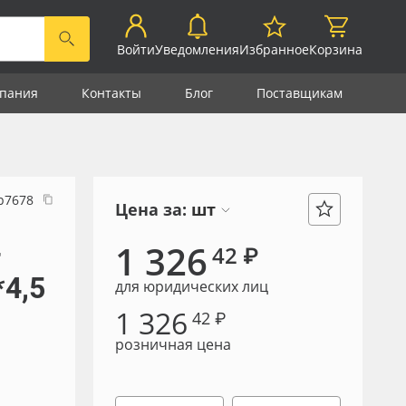
Войти
Уведомления
Избранное
Корзина
пания
Контакты
Блог
Поставщикам
р7678
Цена за:
шт
-
1 326
42 ₽
4,5
для юридических лиц
1 326
42 ₽
розничная цена