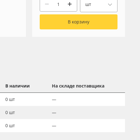
шт
В корзину
В наличии
На складе поставщика
0
шт
—
0
шт
—
0
шт
—