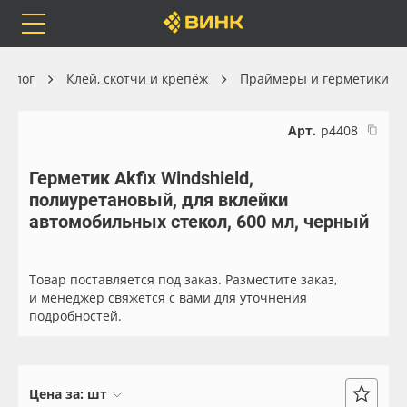
Orafol
Бренды
Доставка
талог
Клей, скотчи и крепёж
Праймеры и герметики
Арт.
р4408
Герметик Akfix Windshield,
Каталог
Весь каталог
полиуретановый, для вклейки
автомобильных стекол, 600 мл, черный
Orafol
Рулонные материалы
Бренды
Самоклеящиеся плёнки
Товар поставляется под заказ. Разместите заказ,
и менеджер свяжется с вами для уточнения
подробностей.
Доставка
Листовые материалы
Оплата
Чернила
Цена за:
шт