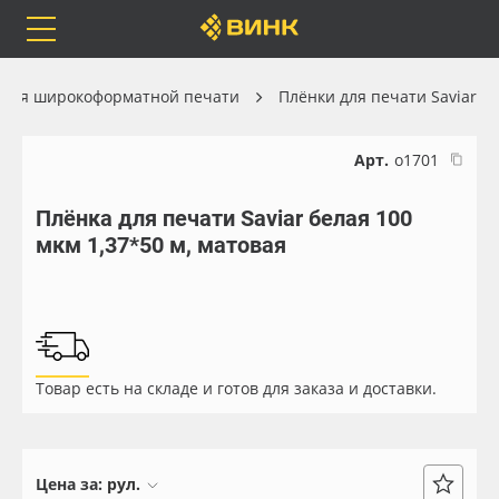
Orafol
Бренды
Доставка
 для широкоформатной печати
Плёнки для печати Saviar
Арт.
о1701
Плёнка для печати Saviar белая 100
Каталог
Весь каталог
мкм 1,37*50 м, матовая
Orafol
Рулонные материалы
Бренды
Самоклеящиеся плёнки
Товар есть на складе и готов для заказа и доставки.
Доставка
Листовые материалы
Оплата
Чернила
Цена за:
рул.