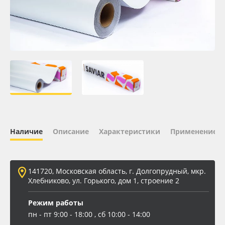
Oracal 641
Orajet 3640
Плёнка монтажная Oratape
ПЭТ листовой
ПЭТ бэклит
Наличие
Описание
Характеристики
Применение
Вспененный ПВХ
141720, Московская область, г. Долгопрудный, мкр.
Баннер
Хлебниково, ул. Горького, дом 1, строение 2
Заготовки для сувениров
Режим работы
пн - пт 9:00 - 18:00 , сб 10:00 - 14:00