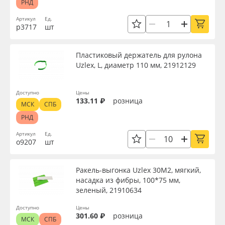
РНД
Артикул
Ед.
р3717
шт
Пластиковый держатель для рулона
Uzlex, L, диаметр 110 мм, 21912129
Доступно
Цены
133.11 ₽
розница
МСК
СПБ
РНД
Артикул
Ед.
о9207
шт
Ракель-выгонка Uzlex 30М2, мягкий,
насадка из фибры, 100*75 мм,
зеленый, 21910634
Доступно
Цены
301.60 ₽
розница
МСК
СПБ