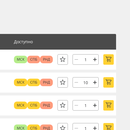
Доступно
МСК
СПБ
РНД
МСК
СПБ
РНД
МСК
СПБ
РНД
МСК
СПБ
РНД