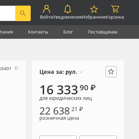
Войти
Уведомления
Избранное
Корзина
пания
Контакты
Блог
Поставщикам
о5401
Цена за:
рул.
16 333
90 ₽
для юридических лиц
22 638
21 ₽
розничная цена