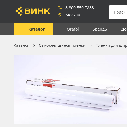
8 800 550 7888
Москва
Каталог
Orafol
Бренды
До
Каталог
Самоклеящиеся плёнки
Плёнки для ши
Весь каталог
Рулонные материалы
Самоклеящиеся плёнки
Листовые материалы
Чернила
Клей, скотчи и крепёж
Мобильные конструкции и
POS-материалы