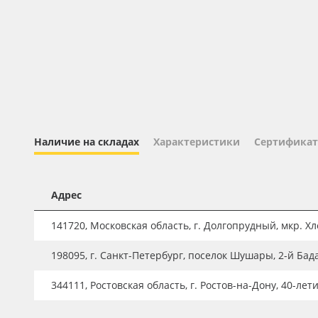
Профильные системы
Сублимация и термотрансфер
Светотехника
Инженерные пластики
Упаковочные материалы
Оборудование и инструмент
Наличие на складах
Характеристики
Сертификат
Новинки ассортимента
Oracal 641
Адрес
Orajet 3640
141720, Московская область, г. Долгопрудный, мкр. Хле
Плёнка монтажная Oratape
198095, г. Санкт-Петербург, поселок Шушары, 2-й Бад
ПЭТ листовой
ПЭТ бэклит
344111, Ростовская область, г. Ростов-на-Дону, 40-лет
Вспененный ПВХ