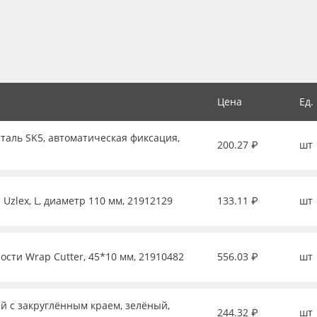
Цена
Ед.
таль SK5, автоматическая фиксация,
200.27 ₽
шт
Uzlex, L, диаметр 110 мм, 21912129
133.11 ₽
шт
ости Wrap Cutter, 45*10 мм, 21910482
556.03 ₽
шт
й с закруглённым краем, зелёный,
244.32 ₽
шт