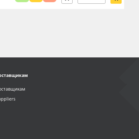
оставщикам
оставщикам
uppliers