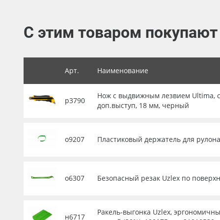
Баннер
С этим товаром покупают
Заготовки для сувениров
Арт.
Наименование
Нож с выдвижным лезвием Ultima, с
р3790
доп.выступ, 18 мм, черный
о9207
Пластиковый держатель для рулона 
о6307
Безопасный резак Uzlex по поверхн
Ракель-выгонка Uzlex, эргономичны
н6717