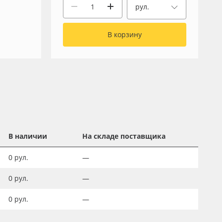
рул.
В корзину
В наличии
На складе поставщика
0
рул.
—
0
рул.
—
0
рул.
—