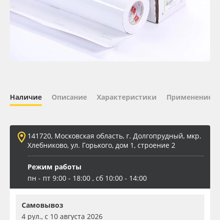
Oracal 641
Orajet 3640
Плёнка монтажная Oratape
ПЭТ листовой
Наличие
Описание
Характеристики
Применение
ПЭТ бэклит
141720, Московская область, г. Долгопрудный, мкр.
Вспененный ПВХ
Хлебниково, ул. Горького, дом 1, строение 2
Режим работы
Баннер
пн - пт 9:00 - 18:00 , сб 10:00 - 14:00
Заготовки для сувениров
Самовывоз
4 рул., с 10 августа 2026