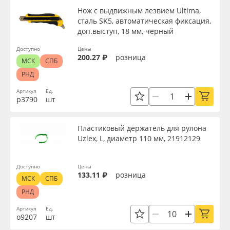
Нож с выдвижным лезвием Ultima,
сталь SK5, автоматическая фиксация,
доп.выступ, 18 мм, черный
Доступно
Цены
200.27 ₽
розница
МСК
СПБ
РНД
Артикул
Ед.
р3790
шт
Пластиковый держатель для рулона
Uzlex, L, диаметр 110 мм, 21912129
Доступно
Цены
133.11 ₽
розница
МСК
СПБ
РНД
Артикул
Ед.
о9207
шт