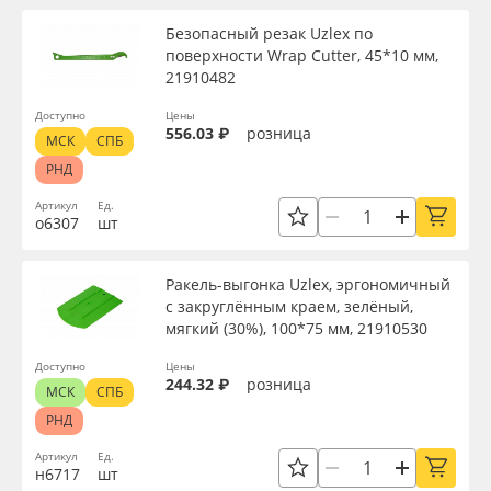
Безопасный резак Uzlex по
поверхности Wrap Cutter, 45*10 мм,
21910482
Доступно
Цены
556.03 ₽
розница
МСК
СПБ
РНД
Артикул
Ед.
о6307
шт
Ракель-выгонка Uzlex, эргономичный
с закруглённым краем, зелёный,
мягкий (30%), 100*75 мм, 21910530
Доступно
Цены
244.32 ₽
розница
МСК
СПБ
РНД
Артикул
Ед.
н6717
шт