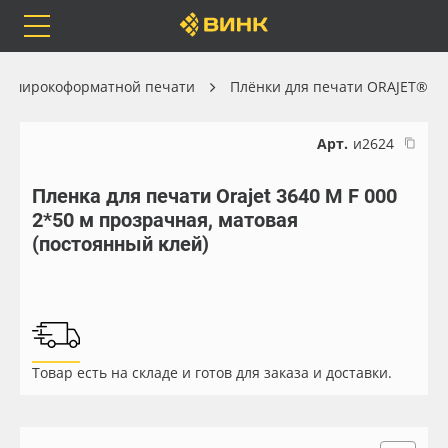
Orafol
Бренды
Доставка
ля широкоформатной печати
Плёнки для печати ORAJET®
Арт.
и2624
Пленка для печати Orajet 3640 M F 000
Каталог
Весь каталог
2*50 м прозрачная, матовая
(постоянный клей)
Orafol
Рулонные материалы
Бренды
Самоклеящиеся плёнки
Доставка
Листовые материалы
Товар есть на складе и готов для заказа и доставки.
Оплата
Чернила