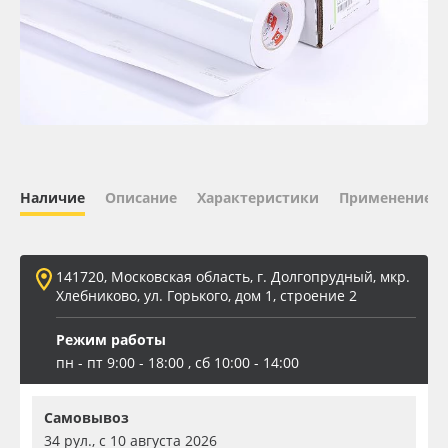
Oracal 641
Orajet 3640
Плёнка монтажная Oratape
ПЭТ листовой
Наличие
Описание
Характеристики
Применение
ПЭТ бэклит
141720, Московская область, г. Долгопрудный, мкр.
Вспененный ПВХ
Хлебниково, ул. Горького, дом 1, строение 2
Режим работы
Баннер
пн - пт 9:00 - 18:00 , сб 10:00 - 14:00
Заготовки для сувениров
Самовывоз
34 рул., с 10 августа 2026