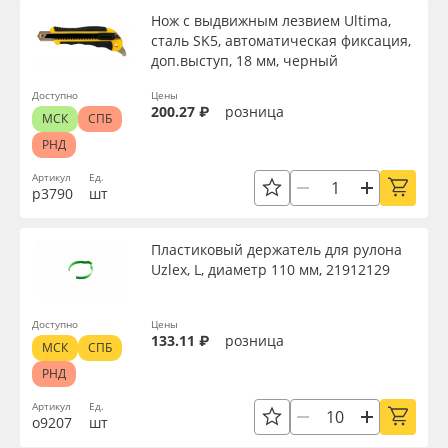
Нож с выдвижным лезвием Ultima,
сталь SK5, автоматическая фиксация,
доп.выступ, 18 мм, черный
Доступно
Цены
200.27 ₽
розница
МСК
СПБ
РНД
Артикул
Ед.
р3790
шт
Пластиковый держатель для рулона
Uzlex, L, диаметр 110 мм, 21912129
Доступно
Цены
133.11 ₽
розница
МСК
СПБ
РНД
Артикул
Ед.
о9207
шт