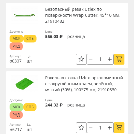
Безопасный резак Uzlex по
поверхности Wrap Cutter, 45*10 мм,
21910482
Доступно
Цены
556.03 ₽
розница
МСК
СПБ
РНД
Артикул
Ед.
о6307
шт
Ракель-выгонка Uzlex, эргономичный
с закруглённым краем, зелёный,
мягкий (30%), 100*75 мм, 21910530
Доступно
Цены
244.32 ₽
розница
МСК
СПБ
РНД
Артикул
Ед.
н6717
шт