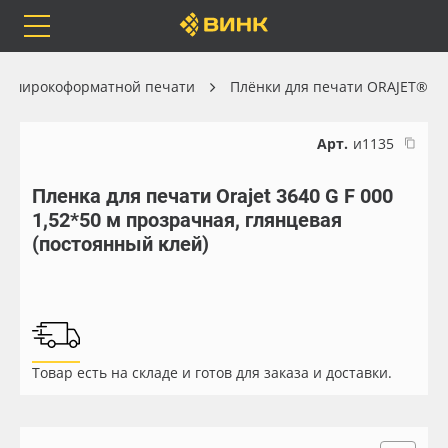
Orafol
Бренды
Доставка
ля широкоформатной печати
Плёнки для печати ORAJET®
Арт.
и1135
Пленка для печати Orajet 3640 G F 000
Каталог
Весь каталог
1,52*50 м прозрачная, глянцевая
(постоянный клей)
Orafol
Рулонные материалы
Бренды
Самоклеящиеся плёнки
Доставка
Листовые материалы
Товар есть на складе и готов для заказа и доставки.
Оплата
Чернила