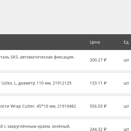
Цена
Ед.
таль SK5, автоматическая фиксация,
200.27 ₽
шт
Uzlex, L, диаметр 110 мм, 21912129
133.11 ₽
шт
ости Wrap Cutter, 45*10 мм, 21910482
556.03 ₽
шт
й с закруглённым краем, зелёный,
244.32 ₽
шт