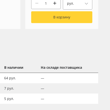
рул.
В корзину
В наличии
На складе поставщика
64
рул.
—
7
рул.
—
5
рул.
—