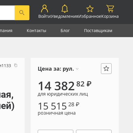
Войти
Уведомления
Избранное
Корзина
пания
Контакты
Блог
Поставщикам
и1133
Цена за:
рул.
14 382
82 ₽
ая,
для юридических лиц
15 515
ей)
28 ₽
розничная цена