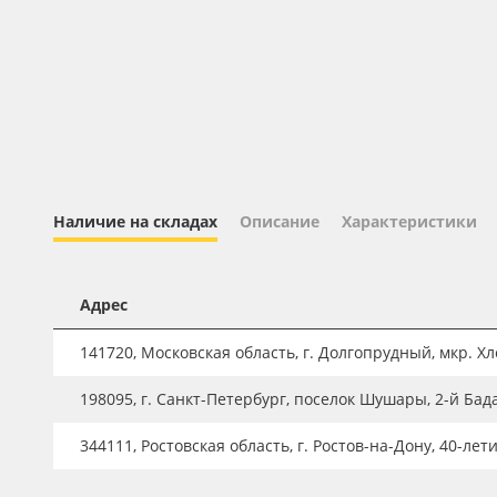
Профильные системы
Сублимация и термотрансфер
Светотехника
Инженерные пластики
Упаковочные материалы
Оборудование и инструмент
Наличие на складах
Описание
Характеристики
Новинки ассортимента
Oracal 641
Адрес
Orajet 3640
141720, Московская область, г. Долгопрудный, мкр. Хле
Плёнка монтажная Oratape
198095, г. Санкт-Петербург, поселок Шушары, 2-й Бад
ПЭТ листовой
ПЭТ бэклит
344111, Ростовская область, г. Ростов-на-Дону, 40-лет
Вспененный ПВХ