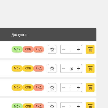
Доступно
МСК
СПБ
РНД
МСК
СПБ
РНД
МСК
СПБ
РНД
МСК
СПБ
РНД