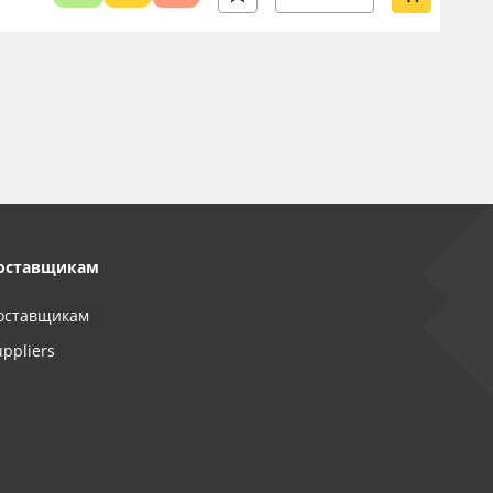
оставщикам
оставщикам
uppliers