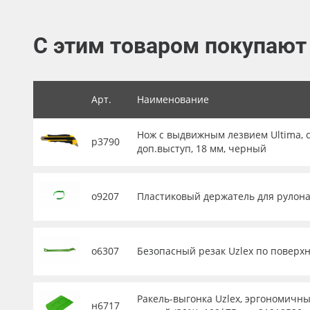
Баннер
С этим товаром покупают
Заготовки для сувениров
Арт.
Наименование
Нож с выдвижным лезвием Ultima, с
р3790
доп.выступ, 18 мм, черный
о9207
Пластиковый держатель для рулона 
о6307
Безопасный резак Uzlex по поверхн
Ракель-выгонка Uzlex, эргономичны
н6717