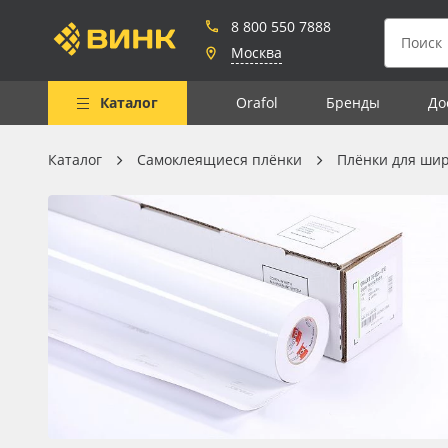
8 800 550 7888
Москва
Каталог
Orafol
Бренды
До
Каталог
Самоклеящиеся плёнки
Плёнки для ши
Весь каталог
Рулонные материалы
Самоклеящиеся плёнки
Листовые материалы
Чернила
Клей, скотчи и крепёж
Мобильные конструкции и
POS-материалы