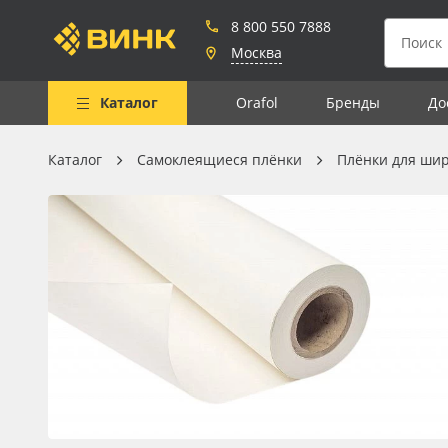
8 800 550 7888
Москва
Каталог
Orafol
Бренды
До
Каталог
Самоклеящиеся плёнки
Плёнки для ши
Весь каталог
Рулонные материалы
Самоклеящиеся плёнки
Листовые материалы
Чернила
Клей, скотчи и крепёж
Мобильные конструкции и
POS-материалы