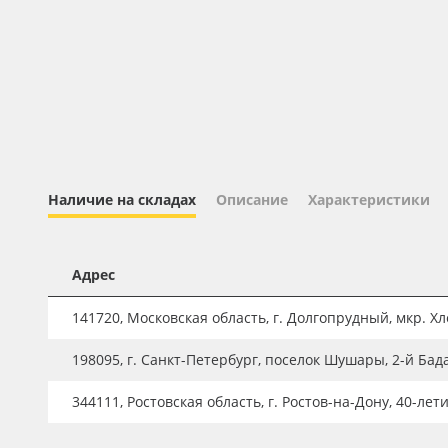
Профильные системы
Сублимация и термотрансфер
Светотехника
Инженерные пластики
Упаковочные материалы
Оборудование и инструмент
Наличие на складах
Описание
Характеристики
Новинки ассортимента
Oracal 641
Адрес
Orajet 3640
141720, Московская область, г. Долгопрудный, мкр. Хле
Плёнка монтажная Oratape
198095, г. Санкт-Петербург, поселок Шушары, 2-й Бад
ПЭТ листовой
ПЭТ бэклит
344111, Ростовская область, г. Ростов-на-Дону, 40-лет
Вспененный ПВХ