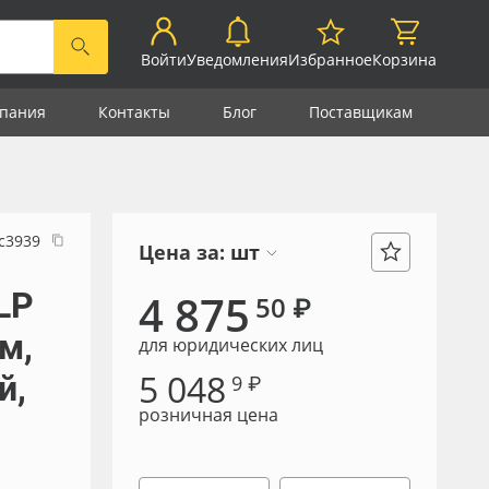
Войти
Уведомления
Избранное
Корзина
пания
Контакты
Блог
Поставщикам
с3939
Цена за:
шт
LP
4 875
50 ₽
м,
для юридических лиц
5 048
й,
9 ₽
розничная цена