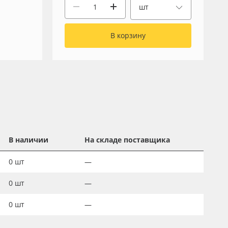
шт
В корзину
В наличии
На складе поставщика
0
шт
—
0
шт
—
0
шт
—