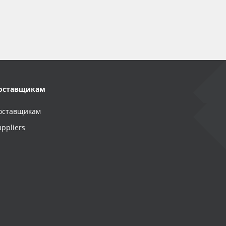
оставщикам
оставщикам
uppliers