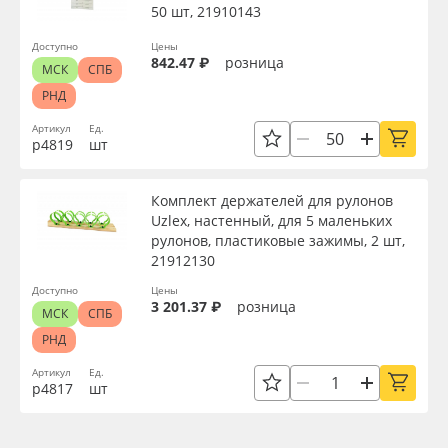
50 шт, 21910143
Доступно
Цены
842.47 ₽
розница
МСК
СПБ
РНД
Артикул
Ед.
р4819
шт
Комплект держателей для рулонов
Uzlex, настенный, для 5 маленьких
рулонов, пластиковые зажимы, 2 шт,
21912130
Доступно
Цены
3 201.37 ₽
розница
МСК
СПБ
РНД
Артикул
Ед.
р4817
шт