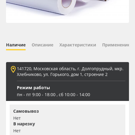
Oracal 641
Orajet 3640
Плёнка монтажная Oratape
Наличие
Описание
Характеристики
Применение
ПЭТ листовой
141720, Московская область, г. Долгопрудный, мкр.
ПЭТ бэклит
Хлебниково, ул. Горького, дом 1, строение 2
Режим работы
Вспененный ПВХ
пн - пт 9:00 - 18:00 , сб 10:00 - 14:00
Баннер
Самовывоз
Нет
Заготовки для сувениров
В нарезку
Нет