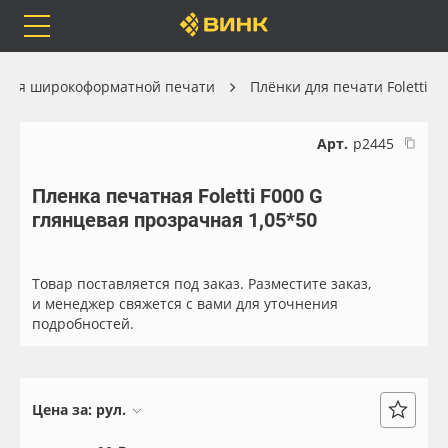
Orafol
Бренды
Доставка
 для широкоформатной печати
Плёнки для печати Foletti
Арт.
р2445
Пленка печатная Foletti F000 G
Каталог
Весь каталог
глянцевая прозрачная 1,05*50
Orafol
Рулонные материалы
Товар поставляется под заказ. Разместите заказ,
Бренды
Самоклеящиеся плёнки
и менеджер свяжется с вами для уточнения
подробностей.
Доставка
Листовые материалы
Оплата
Чернила
Цена за:
рул.