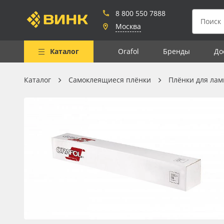
8 800 550 7888
Москва
Каталог
Orafol
Бренды
До
Каталог
Самоклеящиеся плёнки
Плёнки для ла
Весь каталог
Рулонные материалы
Самоклеящиеся плёнки
Листовые материалы
Чернила
Клей, скотчи и крепёж
Мобильные конструкции и
POS-материалы