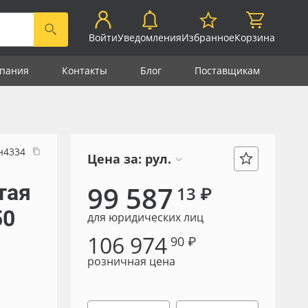
Войти
Уведомления
Избранное
Корзина
пания
Контакты
Блог
Поставщикам
н4334
Цена за:
рул.
тая
99 587
13 ₽
50
для юридических лиц
106 974
90 ₽
розничная цена