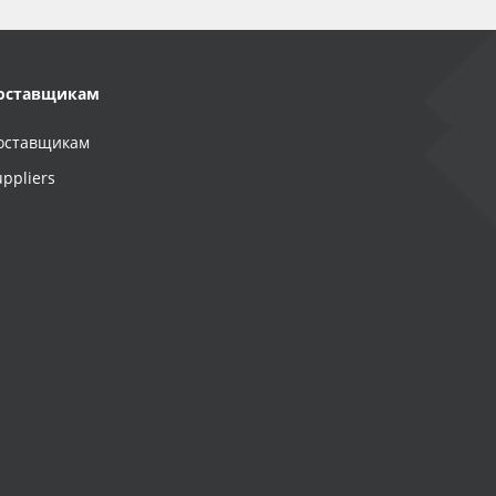
оставщикам
оставщикам
uppliers