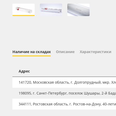
Профильные системы
Сублимация и термотрансфер
Светотехника
Инженерные пластики
Упаковочные материалы
Оборудование и инструмент
Наличие на складах
Описание
Характеристики
Новинки ассортимента
Oracal 641
Адрес
Orajet 3640
141720, Московская область, г. Долгопрудный, мкр. Хле
Плёнка монтажная Oratape
198095, г. Санкт-Петербург, поселок Шушары, 2-й Бад
ПЭТ листовой
ПЭТ бэклит
344111, Ростовская область, г. Ростов-на-Дону, 40-лет
Вспененный ПВХ