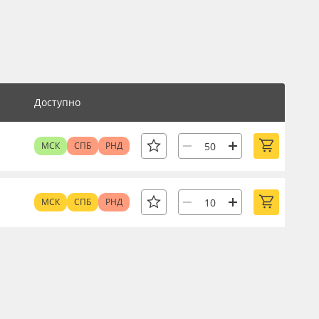
Доступно
МСК
СПБ
РНД
МСК
СПБ
РНД