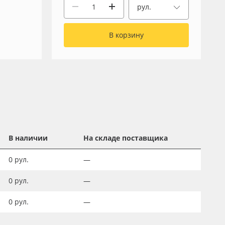
рул.
В корзину
В наличии
На складе поставщика
0
рул.
—
0
рул.
—
0
рул.
—