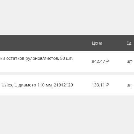
Цена
Ед.
ки остатков рулонов/листов, 50 шт,
842.47 ₽
шт
Uzlex, L, диаметр 110 мм, 21912129
133.11 ₽
шт