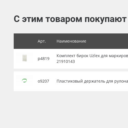
Баннер
С этим товаром покупают
Заготовки для сувениров
Арт.
Наименование
Комплект бирок Uzlex для маркиров
р4819
21910143
о9207
Пластиковый держатель для рулона 