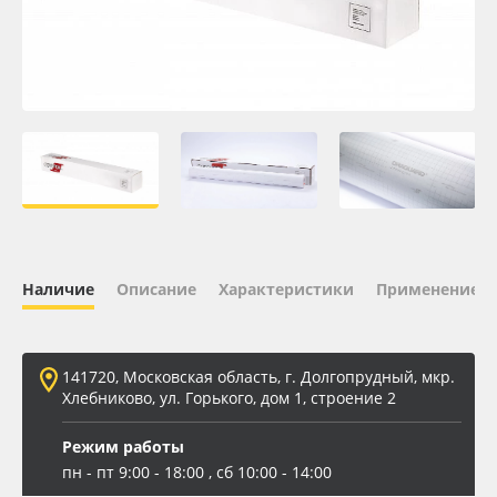
Oracal 641
Orajet 3640
Плёнка монтажная Oratape
ПЭТ листовой
ПЭТ бэклит
Наличие
Описание
Характеристики
Применение
Вспененный ПВХ
141720, Московская область, г. Долгопрудный, мкр.
Баннер
Хлебниково, ул. Горького, дом 1, строение 2
Заготовки для сувениров
Режим работы
пн - пт 9:00 - 18:00 , сб 10:00 - 14:00