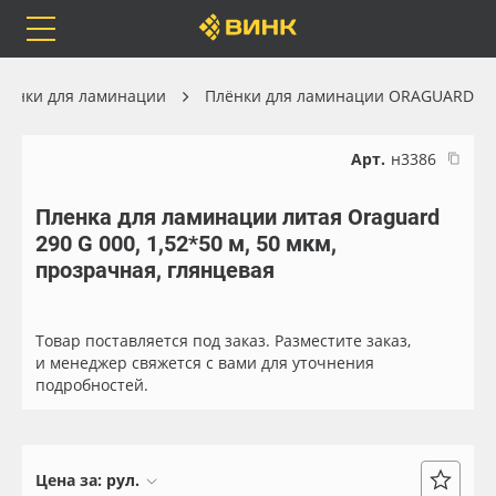
Orafol
Бренды
Доставка
лёнки для ламинации
Плёнки для ламинации ORAGUARD
Арт.
н3386
Пленка для ламинации литая Oraguard
Каталог
Весь каталог
290 G 000, 1,52*50 м, 50 мкм,
прозрачная, глянцевая
Orafol
Рулонные материалы
Бренды
Самоклеящиеся плёнки
Товар поставляется под заказ. Разместите заказ,
и менеджер свяжется с вами для уточнения
подробностей.
Доставка
Листовые материалы
Оплата
Чернила
Цена за:
рул.