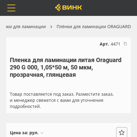
Orafol
Бренды
Доставка
лёнки для ламинации
Плёнки для ламинации ORAGUARD
Арт.
4471
Пленка для ламинации литая Oraguard
Каталог
Весь каталог
290 G 000, 1,05*50 м, 50 мкм,
прозрачная, глянцевая
Orafol
Рулонные материалы
Бренды
Самоклеящиеся плёнки
Товар поставляется под заказ. Разместите заказ,
и менеджер свяжется с вами для уточнения
подробностей.
Доставка
Листовые материалы
Оплата
Чернила
Цена за:
рул.