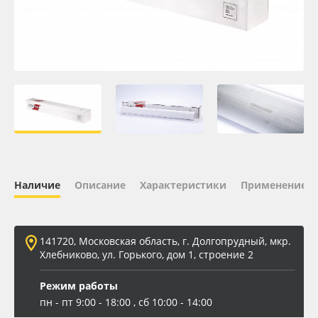
Oracal 641
Orajet 3640
Плёнка монтажная Oratape
ПЭТ листовой
ПЭТ бэклит
Наличие
Описание
Характеристики
Применение
Вспененный ПВХ
141720, Московская область, г. Долгопрудный, мкр.
Баннер
Хлебниково, ул. Горького, дом 1, строение 2
Заготовки для сувениров
Режим работы
пн - пт 9:00 - 18:00 , сб 10:00 - 14:00