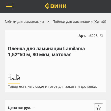
Orafol
Бренды
Доставка
Плёнки для ламинации
Плёнки для ламинации (Китай)
Арт.
н6228
Плёнка для ламинации Lamilama
Каталог
Весь каталог
1,52*50 м, 80 мкм, матовая
Orafol
Рулонные материалы
Бренды
Самоклеящиеся плёнки
Товар есть на складе и готов для заказа и доставки.
Доставка
Листовые материалы
Оплата
Чернила
Цена за:
рул.