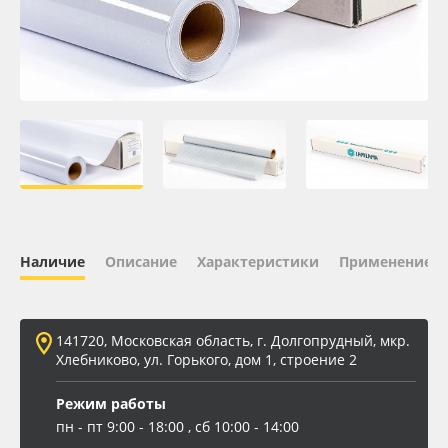
Oracal 641
Orajet 3640
Плёнка монтажная Oratape
ПЭТ листовой
ПЭТ бэклит
Наличие
Описание
Характеристики
Применение
Вспененный ПВХ
141720, Московская область, г. Долгопрудный, мкр.
Баннер
Хлебниково, ул. Горького, дом 1, строение 2
Заготовки для сувениров
Режим работы
пн - пт 9:00 - 18:00 , сб 10:00 - 14:00