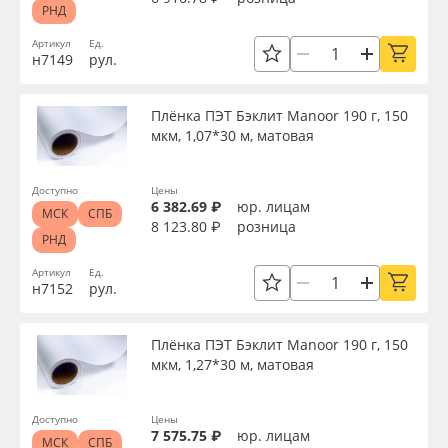
РНД
Артикул
Ед.
н7149
рул.
Плёнка ПЭТ Бэклит Manoor 190 г, 150
мкм, 1,07*30 м, матовая
Доступно
Цены
6 382.69 ₽
юр. лицам
МСК
СПБ
8 123.80 ₽
розница
РНД
Артикул
Ед.
н7152
рул.
Плёнка ПЭТ Бэклит Manoor 190 г, 150
мкм, 1,27*30 м, матовая
Доступно
Цены
7 575.75 ₽
юр. лицам
МСК
СПБ