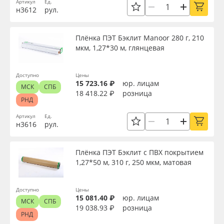
Артикул
Ед.
н3612
рул.
Плёнка ПЭТ Бэклит Manoor 280 г, 210
мкм, 1,27*30 м, глянцевая
Доступно
Цены
15 723.16 ₽
юр. лицам
МСК
СПБ
18 418.22 ₽
розница
РНД
Артикул
Ед.
н3616
рул.
Плёнка ПЭТ Бэклит с ПВХ покрытием
1,27*50 м, 310 г, 250 мкм, матовая
Доступно
Цены
15 081.40 ₽
юр. лицам
МСК
СПБ
19 038.93 ₽
розница
РНД