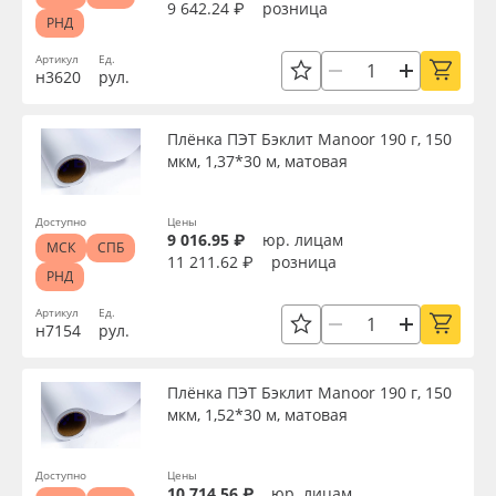
9 642.24 ₽
розница
РНД
Артикул
Ед.
н3620
рул.
Плёнка ПЭТ Бэклит Manoor 190 г, 150
мкм, 1,37*30 м, матовая
Доступно
Цены
9 016.95 ₽
юр. лицам
МСК
СПБ
11 211.62 ₽
розница
РНД
Артикул
Ед.
н7154
рул.
Плёнка ПЭТ Бэклит Manoor 190 г, 150
мкм, 1,52*30 м, матовая
Доступно
Цены
10 714.56 ₽
юр. лицам