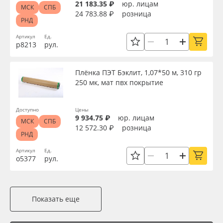
21 183.35 ₽
юр. лицам
МСК
СПБ
24 783.88 ₽
розница
РНД
Артикул
Ед.
р8213
рул.
Плёнка ПЭТ Бэклит, 1,07*50 м, 310 гр
250 мк, мат пвх покрытие
Доступно
Цены
9 934.75 ₽
юр. лицам
МСК
СПБ
12 572.30 ₽
розница
РНД
Артикул
Ед.
о5377
рул.
Показать еще