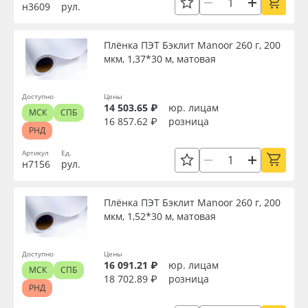
н3609
рул.
Плёнка ПЭТ Бэклит Manoor 260 г, 200
мкм, 1,37*30 м, матовая
Доступно
Цены
14 503.65 ₽
юр. лицам
МСК
СПБ
16 857.62 ₽
розница
РНД
Артикул
Ед.
н7156
рул.
Плёнка ПЭТ Бэклит Manoor 260 г, 200
мкм, 1,52*30 м, матовая
Доступно
Цены
16 091.21 ₽
юр. лицам
МСК
СПБ
18 702.89 ₽
розница
РНД