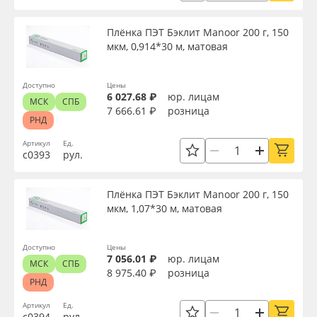
Страна происхождения
Oracal 641
Плёнка ПЭТ Бэклит Manoor 200 г, 150
мкм, 0,914*30 м, матовая
Торговая марка
Orajet 3640
Доступно
Цены
Плёнка монтажная Oratape
Серия
6 027.68 ₽
юр. лицам
МСК
СПБ
7 666.61 ₽
розница
РНД
ПЭТ листовой
Доступность
Артикул
Ед.
с0393
рул.
ПЭТ бэклит
Плёнка ПЭТ Бэклит Manoor 200 г, 150
Применить
Вспененный ПВХ
мкм, 1,07*30 м, матовая
Сбросить фильтр
Баннер
Доступно
Цены
7 056.01 ₽
юр. лицам
МСК
СПБ
8 975.40 ₽
розница
Заготовки для сувениров
РНД
Артикул
Ед.
с0394
рул.