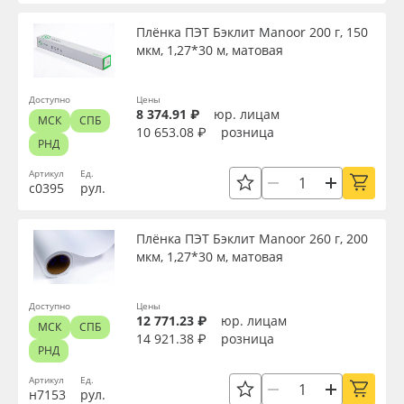
Сервис
Клей, скотчи и крепёж
Толщина, мкм
Плёнка ПЭТ Бэклит Manoor 200 г, 150
мкм, 1,27*30 м, матовая
Инструкции
Мобильные конструкции и POS-материалы
Плотность, г/м2
Доступно
Цены
Компания
Профильные системы
8 374.91 ₽
юр. лицам
МСК
СПБ
Материал
10 653.08 ₽
розница
РНД
Контакты
Сублимация и термотрансфер
Артикул
Ед.
Цвет
с0395
рул.
Блог
Светотехника
Плёнка ПЭТ Бэклит Manoor 260 г, 200
Клей
Поставщикам
Инженерные пластики
мкм, 1,27*30 м, матовая
Избранное
Упаковочные материалы
Текстура
Доступно
Цены
12 771.23 ₽
юр. лицам
МСК
СПБ
Оборудование и инструмент
8 800 550 7888
14 921.38 ₽
розница
РНД
Тип печати
Москва
Артикул
Ед.
Новинки ассортимента
н7153
рул.