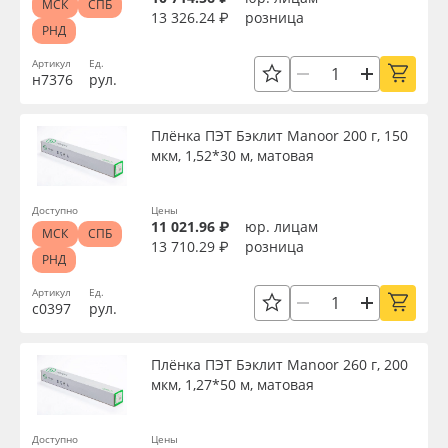
МСК
СПБ
13 326.24 ₽
розница
РНД
Артикул
Ед.
н7376
рул.
Плёнка ПЭТ Бэклит Manoor 200 г, 150
мкм, 1,52*30 м, матовая
Доступно
Цены
11 021.96 ₽
юр. лицам
МСК
СПБ
13 710.29 ₽
розница
РНД
Артикул
Ед.
с0397
рул.
Плёнка ПЭТ Бэклит Manoor 260 г, 200
мкм, 1,27*50 м, матовая
Доступно
Цены