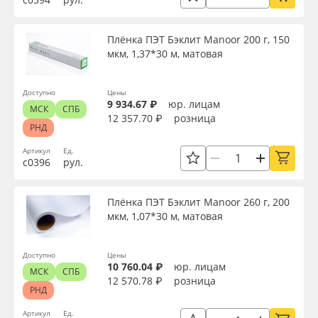
Плёнка ПЭТ Бэклит Manoor 200 г, 150
мкм, 1,37*30 м, матовая
Доступно
Цены
9 934.67 ₽
юр. лицам
МСК
СПБ
12 357.70 ₽
розница
РНД
Артикул
Ед.
с0396
рул.
Плёнка ПЭТ Бэклит Manoor 260 г, 200
мкм, 1,07*30 м, матовая
Доступно
Цены
10 760.04 ₽
юр. лицам
МСК
СПБ
12 570.78 ₽
розница
РНД
Артикул
Ед.