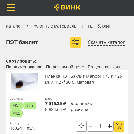
Orafol
Бренды
Доставка
Рулонные материалы
Каталог
Рулонные материалы
ПЭТ бэклит
ПЭТ бэклит
ПЭТ бэклит
Скачать каталог
Каталог
Весь каталог
Сортировать:
По наименованию
По розничной цене
По цене юр. лиц
Orafol
Рулонные материалы
Плёнка ПЭТ Бэклит Manoor 175 г, 125
мкм, 1,27*30 м, матовая
Вид
Бренды
Самоклеящиеся плёнки
Доступно
Цены
Ширина, м
7 316.25 ₽
юр. лицам
МСК
СПБ
Доставка
Листовые материалы
8 824.64 ₽
розница
РНД
Длина рулона, м
Оплата
Чернила
Артикул
Ед.
н8024
рул.