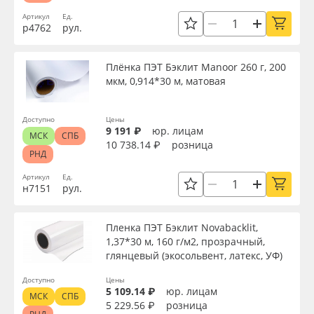
Артикул
Ед.
р4762
рул.
Плёнка ПЭТ Бэклит Manoor 260 г, 200
мкм, 0,914*30 м, матовая
Доступно
Цены
9 191 ₽
юр. лицам
МСК
СПБ
10 738.14 ₽
розница
РНД
Артикул
Ед.
н7151
рул.
Пленка ПЭТ Бэклит Novabacklit,
1,37*30 м, 160 г/м2, прозрачный,
глянцевый (экосольвент, латекс, УФ)
Доступно
Цены
5 109.14 ₽
юр. лицам
МСК
СПБ
5 229.56 ₽
розница