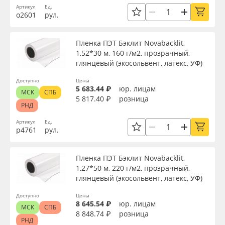
Артикул
Ед.
о2601
рул.
Пленка ПЭТ Бэклит Novabacklit,
1,52*30 м, 160 г/м2, прозрачный,
глянцевый (экосольвент, латекс, УФ)
Доступно
Цены
5 683.44 ₽
юр. лицам
МСК
СПБ
5 817.40 ₽
розница
РНД
Артикул
Ед.
р4761
рул.
Пленка ПЭТ Бэклит Novabacklit,
1,27*50 м, 220 г/м2, прозрачный,
глянцевый (экосольвент, латекс, УФ)
Доступно
Цены
8 645.54 ₽
юр. лицам
МСК
СПБ
8 848.74 ₽
розница
РНД