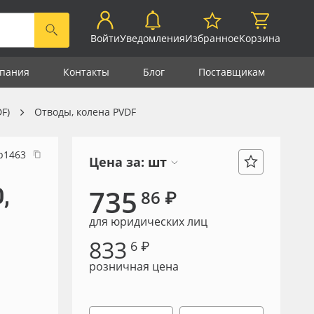
Войти
Уведомления
Избранное
Корзина
пания
Контакты
Блог
Поставщикам
F)
Отводы, колена PVDF
р1463
Цена за:
шт
,
735
86 ₽
для юридических лиц
833
6 ₽
розничная цена