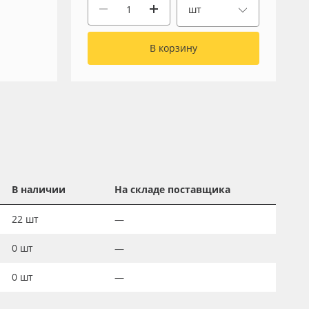
шт
В корзину
В наличии
На складе поставщика
22
шт
—
0
шт
—
0
шт
—