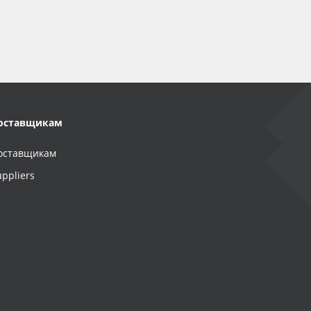
оставщикам
оставщикам
uppliers