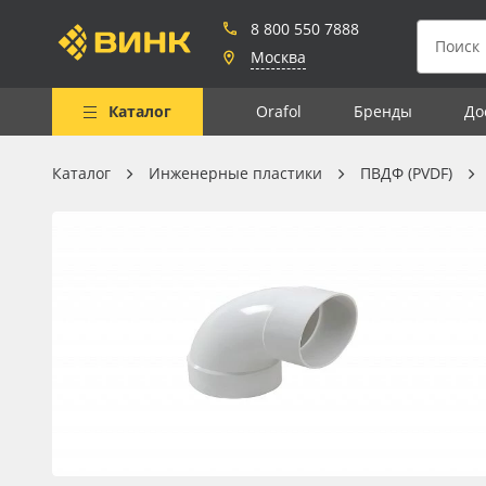
8 800 550 7888
Москва
Каталог
Orafol
Бренды
До
Каталог
Инженерные пластики
ПВДФ (PVDF)
Весь каталог
Рулонные материалы
Самоклеящиеся плёнки
Листовые материалы
Чернила
Клей, скотчи и крепёж
Мобильные конструкции и
POS-материалы