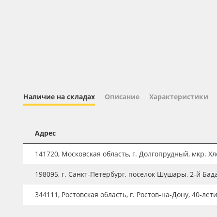
Профильные системы
Сублимация и термотрансфер
Светотехника
Инженерные пластики
Упаковочные материалы
Оборудование и инструмент
Наличие на складах
Описание
Характеристики
Новинки ассортимента
Oracal 641
Адрес
Orajet 3640
141720, Московская область, г. Долгопрудный, мкр. Хле
Плёнка монтажная Oratape
198095, г. Санкт-Петербург, поселок Шушары, 2-й Бад
ПЭТ листовой
ПЭТ бэклит
344111, Ростовская область, г. Ростов-на-Дону, 40-лет
Вспененный ПВХ