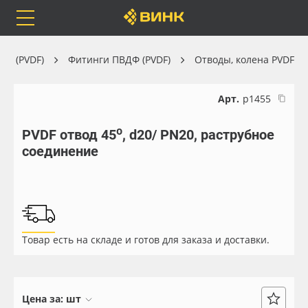
Orafol
Бренды
Доставка
ДФ (PVDF)
Фитинги ПВДФ (PVDF)
Отводы, колена PVDF
Арт.
р1455
PVDF отвод 45⁰, d20/ PN20, раструбное
Каталог
Весь каталог
соединение
Orafol
Рулонные материалы
Бренды
Самоклеящиеся плёнки
Товар есть на складе и готов для заказа и доставки.
Доставка
Листовые материалы
Оплата
Чернила
Цена за:
шт