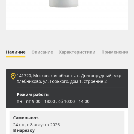
Oracal 641
Orajet 3640
Плёнка монтажная Oratape
Наличие
Описание
Характеристики
Применение
ПЭТ листовой
ПЭТ бэклит
141720, Московская область, г. Долгопрудный, мкр.
Хлебниково, ул. Горького, дом 1, строение 2
Вспененный ПВХ
Режим работы
пн - пт 9:00 - 18:00 , сб 10:00 - 14:00
Баннер
Самовывоз
Заготовки для сувениров
24 шт, с 8 августа 2026
В нарезку