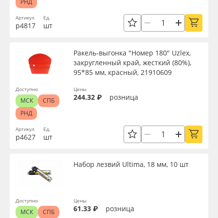
РНД
Артикул
Ед.
р4817
шт
Ракель-выгонка "Номер 180" Uzlex,
закругленный край, жесткий (80%),
95*85 мм, красный, 21910609
Доступно
Цены
244.32 ₽
розница
МСК
СПБ
РНД
Артикул
Ед.
р4627
шт
Набор лезвий Ultima, 18 мм, 10 шт
Доступно
Цены
61.33 ₽
розница
МСК
СПБ