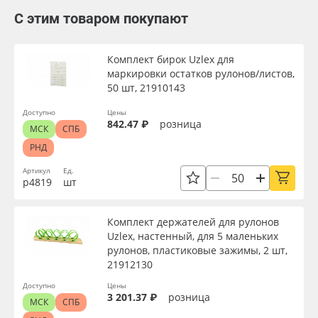
С этим товаром покупают
Комплект бирок Uzlex для
маркировки остатков рулонов/листов,
50 шт, 21910143
Доступно
Цены
842.47 ₽
розница
МСК
СПБ
РНД
Артикул
Ед.
р4819
шт
Комплект держателей для рулонов
Uzlex, настенный, для 5 маленьких
рулонов, пластиковые зажимы, 2 шт,
21912130
Доступно
Цены
3 201.37 ₽
розница
МСК
СПБ