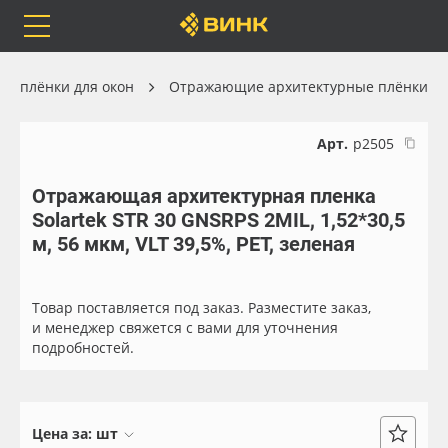
Orafol
Бренды
Доставка
е плёнки для окон
Отражающие архитектурные плёнки
Арт.
р2505
Отражающая архитектурная пленка
Каталог
Весь каталог
Solartek STR 30 GNSRPS 2MIL, 1,52*30,5
м, 56 мкм, VLT 39,5%, PET, зеленая
Orafol
Рулонные материалы
Бренды
Самоклеящиеся плёнки
Товар поставляется под заказ. Разместите заказ,
и менеджер свяжется с вами для уточнения
подробностей.
Доставка
Листовые материалы
Оплата
Чернила
Цена за:
шт