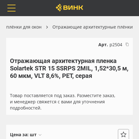
Orafol
Бренды
Доставка
е плёнки для окон
Отражающие архитектурные плёнки
Арт.
р2504
Отражающая архитектурная пленка
Каталог
Весь каталог
Solartek STR 15 SSRPS 2MIL, 1,52*30,5 м,
60 мкм, VLT 8,6%, PET, серая
Orafol
Рулонные материалы
Бренды
Самоклеящиеся плёнки
Товар поставляется под заказ. Разместите заказ,
и менеджер свяжется с вами для уточнения
подробностей.
Доставка
Листовые материалы
Оплата
Чернила
Цена за:
шт