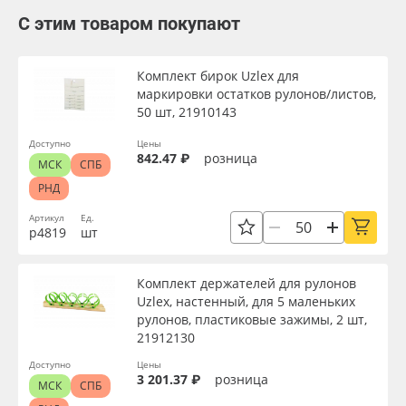
С этим товаром покупают
Комплект бирок Uzlex для
маркировки остатков рулонов/листов,
50 шт, 21910143
Доступно
Цены
842.47 ₽
розница
МСК
СПБ
РНД
Артикул
Ед.
р4819
шт
Комплект держателей для рулонов
Uzlex, настенный, для 5 маленьких
рулонов, пластиковые зажимы, 2 шт,
21912130
Доступно
Цены
3 201.37 ₽
розница
МСК
СПБ