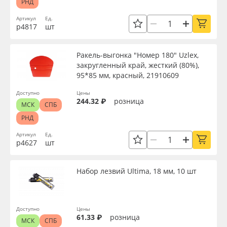
РНД
Артикул
Ед.
р4817
шт
Ракель-выгонка "Номер 180" Uzlex,
закругленный край, жесткий (80%),
95*85 мм, красный, 21910609
Доступно
Цены
244.32 ₽
розница
МСК
СПБ
РНД
Артикул
Ед.
р4627
шт
Набор лезвий Ultima, 18 мм, 10 шт
Доступно
Цены
61.33 ₽
розница
МСК
СПБ