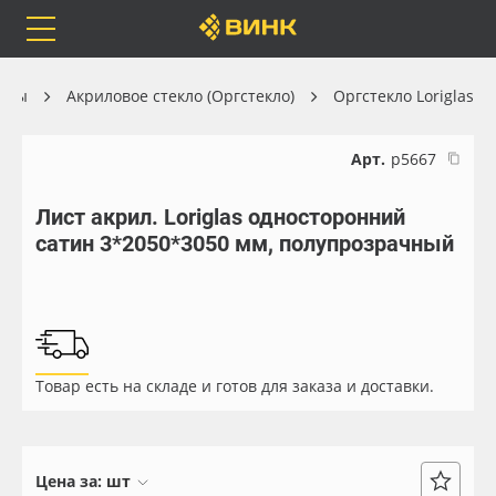
Orafol
Бренды
Доставка
алы
Акриловое стекло (Оргстекло)
Оргстекло Loriglas
Арт.
р5667
Лист акрил. Loriglas односторонний
Каталог
Весь каталог
сатин 3*2050*3050 мм, полупрозрачный
Orafol
Рулонные материалы
Бренды
Самоклеящиеся плёнки
Товар есть на складе и готов для заказа и доставки.
Доставка
Листовые материалы
Оплата
Чернила
Цена за:
шт