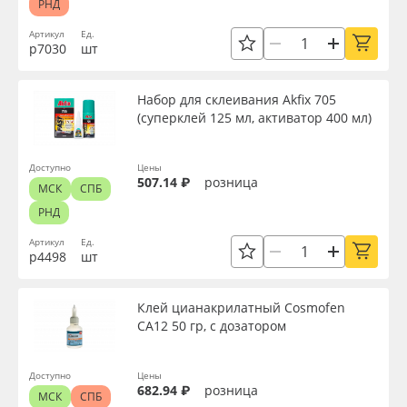
РНД
Артикул
Ед.
р7030
шт
Набор для склеивания Akfix 705
(суперклей 125 мл, активатор 400 мл)
Доступно
Цены
507.14 ₽
розница
МСК
СПБ
РНД
Артикул
Ед.
р4498
шт
Клей цианакрилатный Cosmofen
CA12 50 гр, с дозатором
Доступно
Цены
682.94 ₽
розница
МСК
СПБ