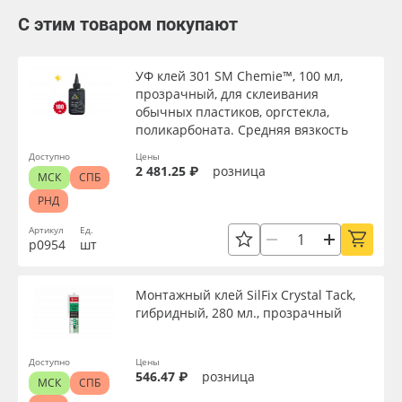
С этим товаром покупают
УФ клей 301 SM Chemie™, 100 мл,
прозрачный, для склеивания
обычных пластиков, оргстекла,
поликарбоната. Средняя вязкость
Доступно
Цены
2 481.25 ₽
розница
МСК
СПБ
РНД
Артикул
Ед.
р0954
шт
Монтажный клей SilFix Crystal Tack,
гибридный, 280 мл., прозрачный
Доступно
Цены
546.47 ₽
розница
МСК
СПБ