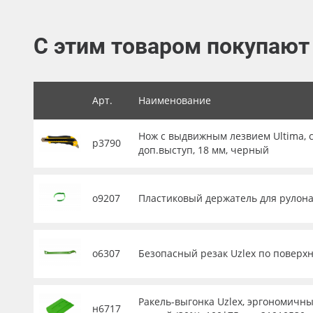
Баннер
С этим товаром покупают
Заготовки для сувениров
Арт.
Наименование
Нож с выдвижным лезвием Ultima, с
р3790
доп.выступ, 18 мм, черный
о9207
Пластиковый держатель для рулона 
о6307
Безопасный резак Uzlex по поверхн
Ракель-выгонка Uzlex, эргономичны
н6717