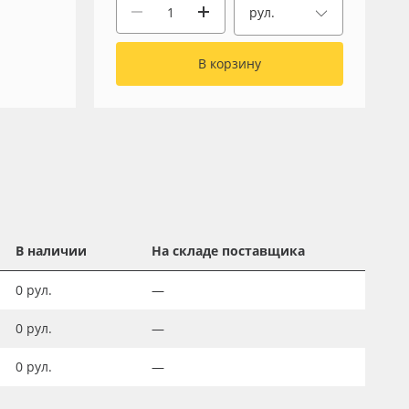
рул.
В корзину
В наличии
На складе поставщика
0
рул.
—
0
рул.
—
0
рул.
—