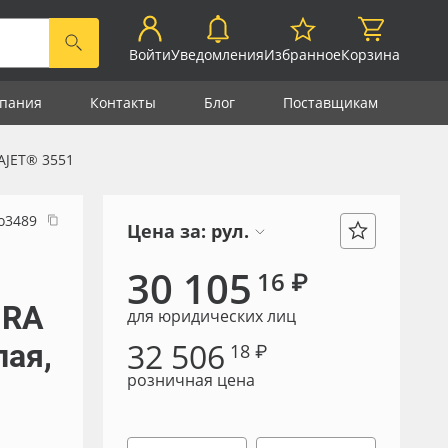
Войти
Уведомления
Избранное
Корзина
пания
Контакты
Блог
Поставщикам
AJET® 3551
о3489
Цена за:
рул.
30 105
16 ₽
 RA
для юридических лиц
32 506
лая,
18 ₽
розничная цена