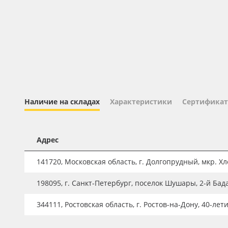
Профильные системы
Сублимация и термотрансфер
Светотехника
Инженерные пластики
Упаковочные материалы
Оборудование и инструмент
Наличие на складах
Характеристики
Сертификат
Новинки ассортимента
Oracal 641
Адрес
Orajet 3640
141720, Московская область, г. Долгопрудный, мкр. Хле
Плёнка монтажная Oratape
198095, г. Санкт-Петербург, поселок Шушары, 2-й Бад
ПЭТ листовой
ПЭТ бэклит
344111, Ростовская область, г. Ростов-на-Дону, 40-лет
Вспененный ПВХ