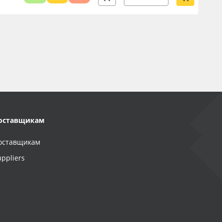
оставщикам
оставщикам
uppliers