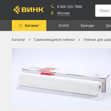
8 800 550 7888
Москва
Каталог
Orafol
Бренды
До
Каталог
Самоклеящиеся плёнки
Плёнки для ши
Весь каталог
Рулонные материалы
Самоклеящиеся плёнки
Листовые материалы
Чернила
Клей, скотчи и крепёж
Мобильные конструкции и
POS-материалы