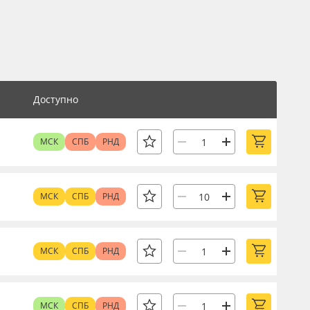
Доступно
МСК
СПБ
РНД
МСК
СПБ
РНД
МСК
СПБ
РНД
МСК
СПБ
РНД