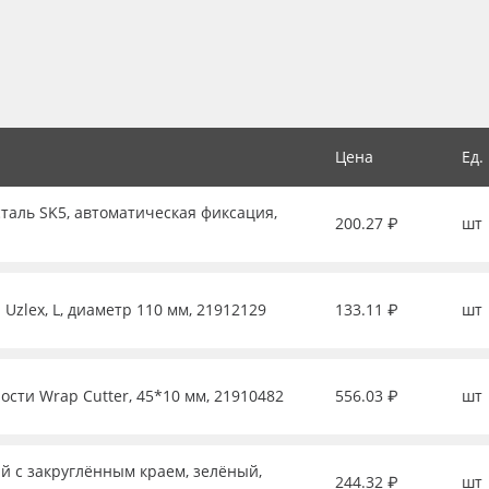
Цена
Ед.
таль SK5, автоматическая фиксация,
200.27 ₽
шт
Uzlex, L, диаметр 110 мм, 21912129
133.11 ₽
шт
ости Wrap Cutter, 45*10 мм, 21910482
556.03 ₽
шт
й с закруглённым краем, зелёный,
244.32 ₽
шт