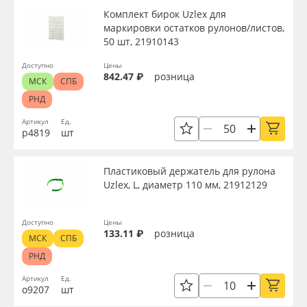
Комплект бирок Uzlex для
маркировки остатков рулонов/листов,
50 шт, 21910143
Доступно
Цены
842.47 ₽
розница
МСК
СПБ
РНД
Артикул
Ед.
р4819
шт
Пластиковый держатель для рулона
Uzlex, L, диаметр 110 мм, 21912129
Доступно
Цены
133.11 ₽
розница
МСК
СПБ
РНД
Артикул
Ед.
о9207
шт