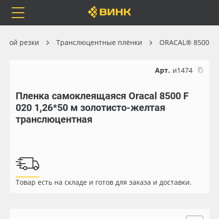
Orafol
Бренды
Доставка
ерной резки
Транслюцентные плёнки
ORACAL® 8500
Арт.
и1474
Пленка самоклеящаяся Oracal 8500 F
Каталог
Весь каталог
020 1,26*50 м золотисто-желтая
транслюцентная
Orafol
Рулонные материалы
Бренды
Самоклеящиеся плёнки
Доставка
Листовые материалы
Товар есть на складе и готов для заказа и доставки.
Оплата
Чернила