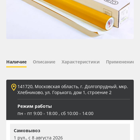
Oracal 641
Orajet 3640
Плёнка монтажная Oratape
ПЭТ листовой
Наличие
Описание
Характеристики
Применение
ПЭТ бэклит
141720, Московская область, г. Долгопрудный, мкр.
Вспененный ПВХ
Хлебниково, ул. Горького, дом 1, строение 2
Режим работы
Баннер
пн - пт 9:00 - 18:00 , сб 10:00 - 14:00
Заготовки для сувениров
Самовывоз
1 рул., с 8 августа 2026