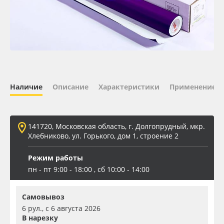
Oracal 641
Orajet 3640
Плёнка монтажная Oratape
Наличие
Описание
Характеристики
Применение
ПЭТ листовой
ПЭТ бэклит
141720, Московская область, г. Долгопрудный, мкр.
Хлебниково, ул. Горького, дом 1, строение 2
Вспененный ПВХ
Режим работы
пн - пт 9:00 - 18:00 , сб 10:00 - 14:00
Баннер
Самовывоз
Заготовки для сувениров
6 рул., с 6 августа 2026
В нарезку