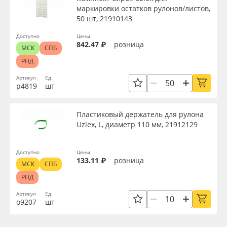
маркировки остатков рулонов/листов,
50 шт, 21910143
Доступно
Цены
842.47 ₽
розница
МСК
СПБ
РНД
Артикул
Ед.
р4819
шт
Пластиковый держатель для рулона
Uzlex, L, диаметр 110 мм, 21912129
Доступно
Цены
133.11 ₽
розница
МСК
СПБ
РНД
Артикул
Ед.
о9207
шт