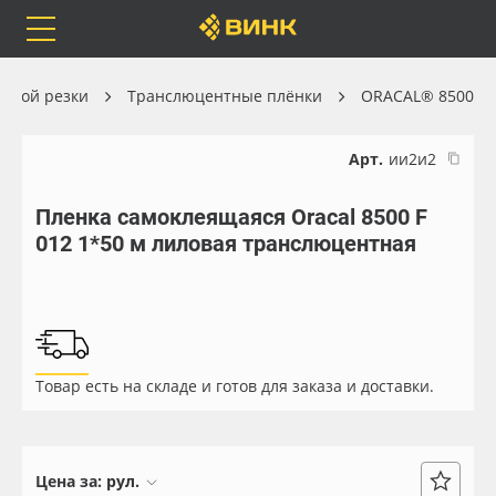
Orafol
Бренды
Доставка
ерной резки
Транслюцентные плёнки
ORACAL® 8500
Арт.
ии2и2
Пленка самоклеящаяся Oracal 8500 F
Каталог
Весь каталог
012 1*50 м лиловая транслюцентная
Orafol
Рулонные материалы
Бренды
Самоклеящиеся плёнки
Товар есть на складе и готов для заказа и доставки.
Доставка
Листовые материалы
Оплата
Чернила
Цена за:
рул.