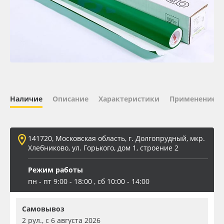
Oracal 641
Orajet 3640
Плёнка монтажная Oratape
ПЭТ листовой
Наличие
Описание
Характеристики
Применение
ПЭТ бэклит
141720, Московская область, г. Долгопрудный, мкр.
Вспененный ПВХ
Хлебниково, ул. Горького, дом 1, строение 2
Режим работы
Баннер
пн - пт 9:00 - 18:00 , сб 10:00 - 14:00
Заготовки для сувениров
Самовывоз
2 рул., с 6 августа 2026