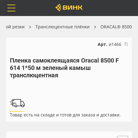
Orafol
Бренды
Доставка
ерной резки
Транслюцентные плёнки
ORACAL® 8500
Арт.
и1466
Пленка самоклеящаяся Oracal 8500 F
Каталог
Весь каталог
614 1*50 м зеленый камыш
транслюцентная
Orafol
Рулонные материалы
Бренды
Самоклеящиеся плёнки
Доставка
Листовые материалы
Товар есть на складе и готов для заказа и доставки.
Оплата
Чернила