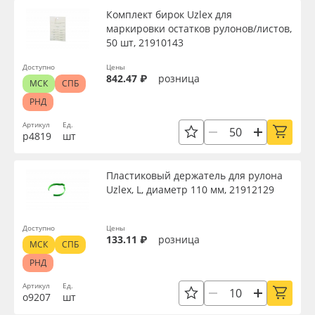
Комплект бирок Uzlex для
маркировки остатков рулонов/листов,
50 шт, 21910143
Доступно
Цены
842.47 ₽
розница
МСК
СПБ
РНД
Артикул
Ед.
р4819
шт
Пластиковый держатель для рулона
Uzlex, L, диаметр 110 мм, 21912129
Доступно
Цены
133.11 ₽
розница
МСК
СПБ
РНД
Артикул
Ед.
о9207
шт