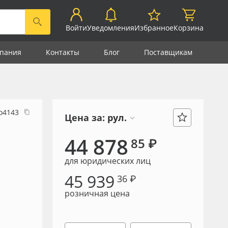
Войти
Уведомления
Избранное
Корзина
пания
Контакты
Блог
Поставщикам
о4143
Цена за:
рул.
44 878
85 ₽
для юридических лиц
45 939
36 ₽
розничная цена