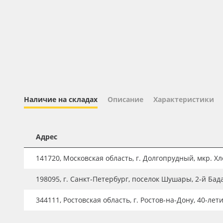
Профильные системы
Сублимация и термотрансфер
Светотехника
Инженерные пластики
Упаковочные материалы
Оборудование и инструмент
Наличие на складах
Описание
Характеристики
Новинки ассортимента
Oracal 641
Адрес
Orajet 3640
141720, Московская область, г. Долгопрудный, мкр. Хле
Плёнка монтажная Oratape
198095, г. Санкт-Петербург, поселок Шушары, 2-й Бад
ПЭТ листовой
ПЭТ бэклит
344111, Ростовская область, г. Ростов-на-Дону, 40-лет
Вспененный ПВХ