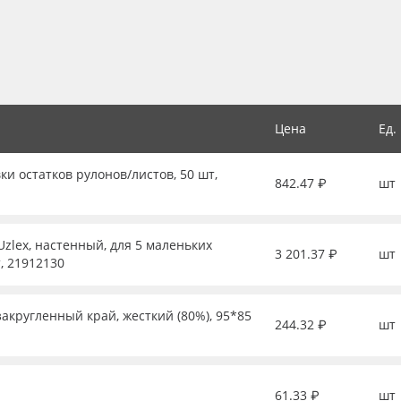
Цена
Ед.
ки остатков рулонов/листов, 50 шт,
842.47 ₽
шт
zlex, настенный, для 5 маленьких
3 201.37 ₽
шт
, 21912130
закругленный край, жесткий (80%), 95*85
244.32 ₽
шт
61.33 ₽
шт