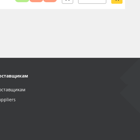
оставщикам
оставщикам
uppliers