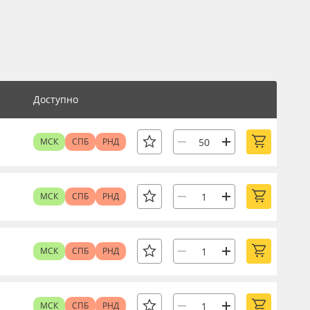
Доступно
МСК
СПБ
РНД
МСК
СПБ
РНД
МСК
СПБ
РНД
МСК
СПБ
РНД