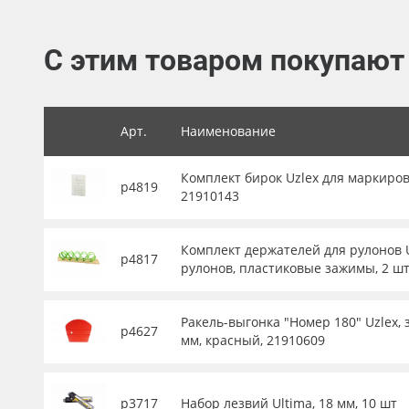
Баннер
С этим товаром покупают
Заготовки для сувениров
Арт.
Наименование
Комплект бирок Uzlex для маркиров
р4819
21910143
Комплект держателей для рулонов U
р4817
рулонов, пластиковые зажимы, 2 шт
Ракель-выгонка "Номер 180" Uzlex, 
р4627
мм, красный, 21910609
р3717
Набор лезвий Ultima, 18 мм, 10 шт