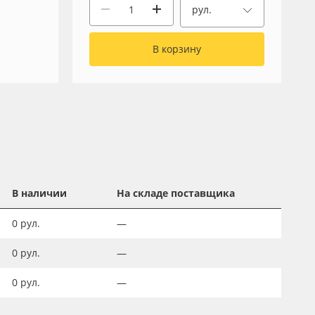
рул.
В корзину
В наличии
На складе поставщика
0
рул.
—
0
рул.
—
0
рул.
—