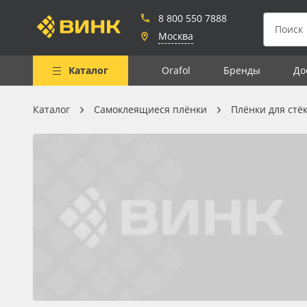
8 800 550 7888
Москва
Каталог
Orafol
Бренды
До
Каталог
Самоклеящиеся плёнки
Плёнки для стё
Весь каталог
Рулонные материалы
Самоклеящиеся плёнки
Листовые материалы
Чернила
Клей, скотчи и крепёж
Мобильные конструкции и
POS-материалы