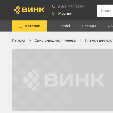
8 800 550 7888
Москва
Каталог
Orafol
Бренды
До
Каталог
Самоклеящиеся плёнки
Плёнки для пло
Весь каталог
Рулонные материалы
Самоклеящиеся плёнки
Листовые материалы
Чернила
Клей, скотчи и крепёж
Мобильные конструкции и
POS-материалы