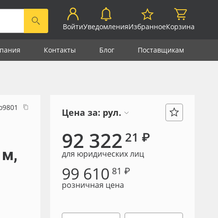
Войти
Уведомления
Избранное
Корзина
пания
Контакты
Блог
Поставщикам
о9801
Цена за:
рул.
92 322
21 ₽
 м,
для юридических лиц
99 610
81 ₽
розничная цена