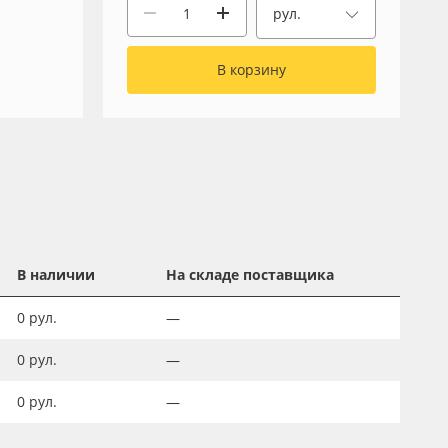
рул.
В корзину
В наличии
На складе поставщика
0
рул.
—
0
рул.
—
0
рул.
—