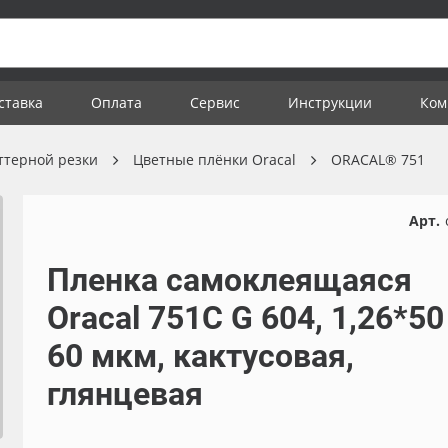
ставка
Оплата
Сервис
Инструкции
Ком
ттерной резки
Цветные плёнки Oracal
ORACAL® 751
Арт.
Пленка самоклеящаяся
Oracal 751C G 604, 1,26*50
60 мкм, кактусовая,
глянцевая