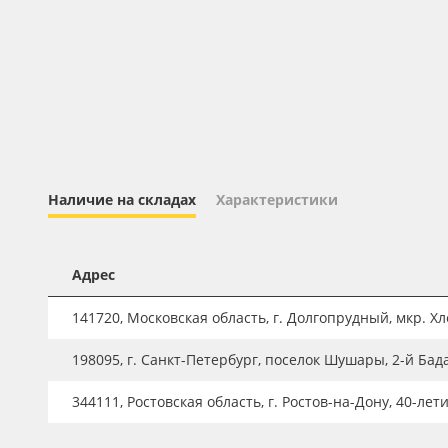
Профильные системы
Сублимация и термотрансфер
Светотехника
Инженерные пластики
Упаковочные материалы
Оборудование и инструмент
Наличие на складах
Характеристики
Новинки ассортимента
Oracal 641
Адрес
Orajet 3640
141720, Московская область, г. Долгопрудный, мкр. Хле
Плёнка монтажная Oratape
198095, г. Санкт-Петербург, поселок Шушары, 2-й Бад
ПЭТ листовой
ПЭТ бэклит
344111, Ростовская область, г. Ростов-на-Дону, 40-лет
Вспененный ПВХ