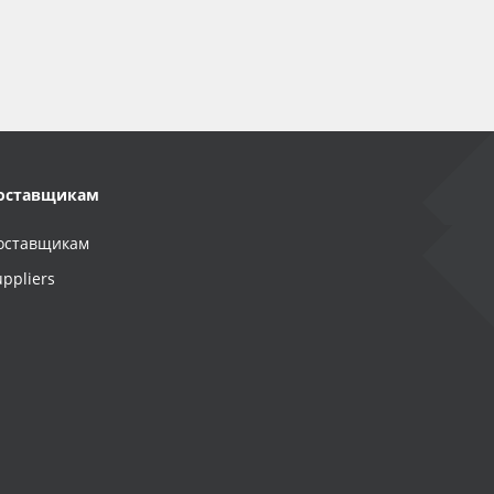
оставщикам
оставщикам
uppliers