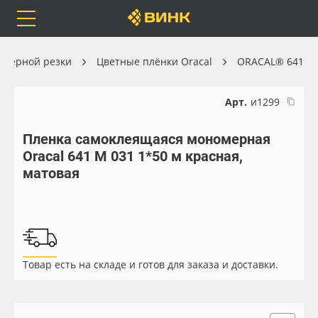
Orafol
Бренды
Доставка
оттерной резки
Цветные плёнки Oracal
ORACAL® 641
Арт.
и1299
Пленка самоклеящаяся мономерная
Каталог
Весь каталог
Oracal 641 M 031 1*50 м красная,
матовая
Orafol
Рулонные материалы
Бренды
Самоклеящиеся плёнки
Доставка
Листовые материалы
Товар есть на складе и готов для заказа и доставки.
Оплата
Чернила