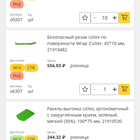
РНД
Артикул
Ед.
о9207
шт
Безопасный резак Uzlex по
поверхности Wrap Cutter, 45*10 мм,
21910482
Доступно
Цены
556.03 ₽
розница
МСК
СПБ
РНД
Артикул
Ед.
о6307
шт
Ракель-выгонка Uzlex, эргономичный
с закруглённым краем, зелёный,
мягкий (30%), 100*75 мм, 21910530
Доступно
Цены
244.32 ₽
розница
МСК
СПБ