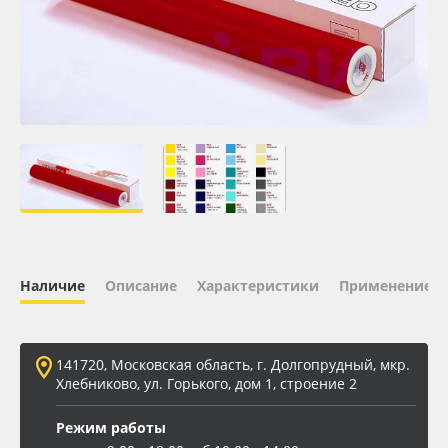
Oracal 641
Orajet 3640
Плёнка монтажная Oratape
ПЭТ листовой
ПЭТ бэклит
Наличие
Описание
Характеристики
Применение
Вспененный ПВХ
Баннер
141720, Московская область, г. Долгопрудный, мкр.
Хлебниково, ул. Горького, дом 1, строение 2
Заготовки для сувениров
Режим работы