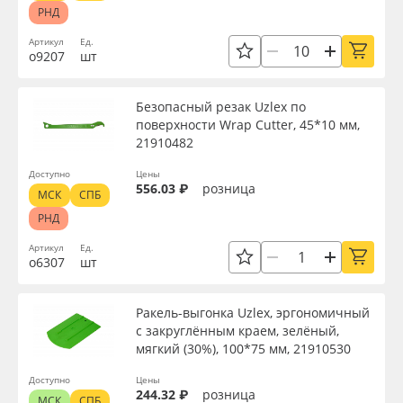
РНД
Артикул
Ед.
о9207
шт
Безопасный резак Uzlex по
поверхности Wrap Cutter, 45*10 мм,
21910482
Доступно
Цены
556.03 ₽
розница
МСК
СПБ
РНД
Артикул
Ед.
о6307
шт
Ракель-выгонка Uzlex, эргономичный
с закруглённым краем, зелёный,
мягкий (30%), 100*75 мм, 21910530
Доступно
Цены
244.32 ₽
розница
МСК
СПБ