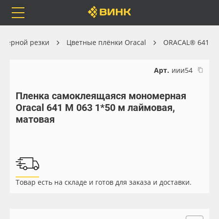
Orafol
Бренды
Доставка
оттерной резки
Цветные плёнки Oracal
ORACAL® 641
Арт.
иии54
Пленка самоклеящаяся мономерная
Каталог
Весь каталог
Oracal 641 M 063 1*50 м лаймовая,
матовая
Orafol
Рулонные материалы
Бренды
Самоклеящиеся плёнки
Доставка
Листовые материалы
Товар есть на складе и готов для заказа и доставки.
Оплата
Чернила