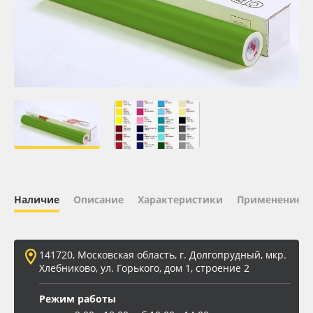
Oracal 641
Orajet 3640
Плёнка монтажная Oratape
ПЭТ листовой
ПЭТ бэклит
Наличие
Описание
Характеристики
Применение
Вспененный ПВХ
Баннер
141720, Московская область, г. Долгопрудный, мкр.
Хлебниково, ул. Горького, дом 1, строение 2
Заготовки для сувениров
Режим работы