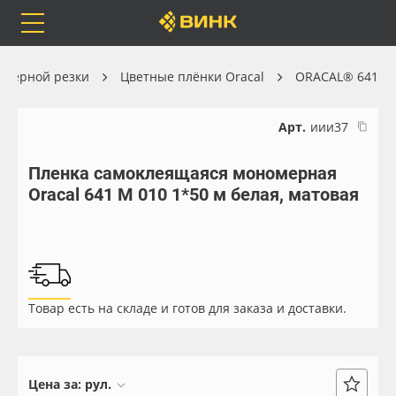
Orafol
Бренды
Доставка
оттерной резки
Цветные плёнки Oracal
ORACAL® 641
Арт.
иии37
Пленка самоклеящаяся мономерная
Каталог
Весь каталог
Oracal 641 M 010 1*50 м белая, матовая
Orafol
Рулонные материалы
Бренды
Самоклеящиеся плёнки
Товар есть на складе и готов для заказа и доставки.
Доставка
Листовые материалы
Оплата
Чернила
Цена за:
рул.