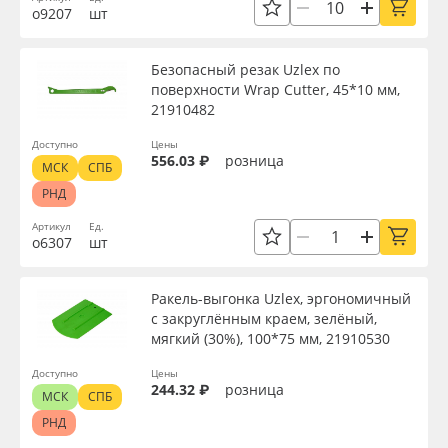
о9207
шт
Безопасный резак Uzlex по
поверхности Wrap Cutter, 45*10 мм,
21910482
Доступно
Цены
556.03 ₽
розница
МСК
СПБ
РНД
Артикул
Ед.
о6307
шт
Ракель-выгонка Uzlex, эргономичный
с закруглённым краем, зелёный,
мягкий (30%), 100*75 мм, 21910530
Доступно
Цены
244.32 ₽
розница
МСК
СПБ
РНД