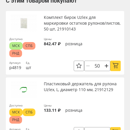
С этим товаром покупают
Комплект бирок Uzlex для
маркировки остатков рулонов/листов,
50 шт, 21910143
Доступно
Цены
842.47 ₽
розница
МСК
СПБ
РНД
Артикул
Ед.
р4819
шт
Пластиковый держатель для рулона
Uzlex, L, диаметр 110 мм, 21912129
Доступно
Цены
133.11 ₽
розница
МСК
СПБ
РНД
Артикул
Ед.