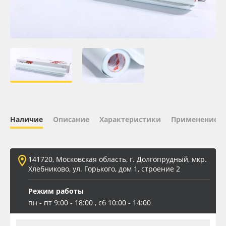
Oracal 641
Orajet 3640
Плёнка монтажная Oratape
ПЭТ листовой
Наличие
Описание
Характеристики
Применение
ПЭТ бэклит
Вспененный ПВХ
141720, Московская область, г. Долгопрудный, мкр.
Хлебниково, ул. Горького, дом 1, строение 2
Баннер
Режим работы
Заготовки для сувениров
пн - пт 9:00 - 18:00 , сб 10:00 - 14:00