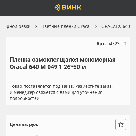
Orafol
Бренды
Доставка
оттерной резки
Цветные плёнки Oracal
ORACAL® 640
Арт.
о4523
Пленка самоклеящаяся мономерная
Каталог
Весь каталог
Oracal 640 M 049 1,26*50 м
Orafol
Рулонные материалы
Товар поставляется под заказ. Разместите заказ,
Бренды
Самоклеящиеся плёнки
и менеджер свяжется с вами для уточнения
подробностей.
Доставка
Листовые материалы
Оплата
Чернила
Цена за:
рул.