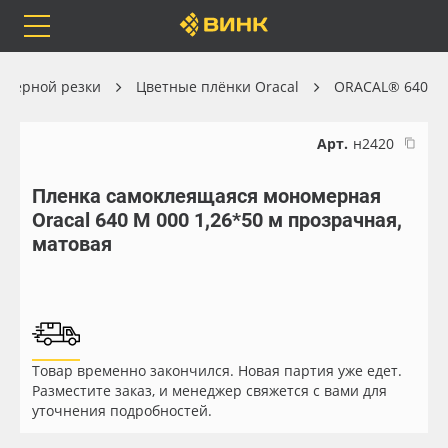
Orafol
Бренды
Доставка
оттерной резки
Цветные плёнки Oracal
ORACAL® 640
Арт.
н2420
Пленка самоклеящаяся мономерная
Каталог
Весь каталог
Oracal 640 M 000 1,26*50 м прозрачная,
матовая
Orafol
Рулонные материалы
Бренды
Самоклеящиеся плёнки
Доставка
Листовые материалы
Товар временно закончился. Новая партия уже едет.
Разместите заказ, и менеджер свяжется с вами для
Оплата
Чернила
уточнения подробностей.