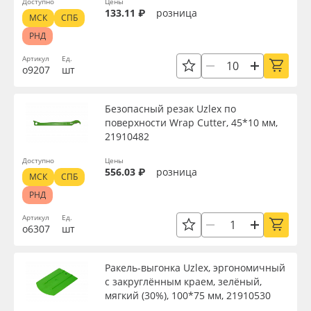
Доступно
Цены
133.11 ₽
розница
МСК
СПБ
РНД
Артикул
Ед.
о9207
шт
Безопасный резак Uzlex по
поверхности Wrap Cutter, 45*10 мм,
21910482
Доступно
Цены
556.03 ₽
розница
МСК
СПБ
РНД
Артикул
Ед.
о6307
шт
Ракель-выгонка Uzlex, эргономичный
с закруглённым краем, зелёный,
мягкий (30%), 100*75 мм, 21910530