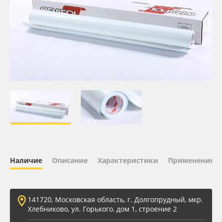
Oracal 641
Orajet 3640
Плёнка монтажная Oratape
ПЭТ листовой
ПЭТ бэклит
Вспененный ПВХ
Наличие
Описание
Характеристики
Применение
Баннер
Заготовки для сувениров
141720, Московская область, г. Долгопрудный, мкр.
Хлебниково, ул. Горького, дом 1, строение 2