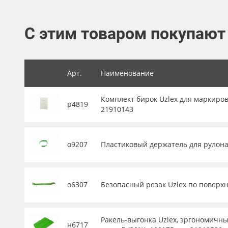
Баннер
С этим товаром покупают
Заготовки для сувениров
Арт.
Наименование
Комплект бирок Uzlex для маркиров
р4819
21910143
о9207
Пластиковый держатель для рулона 
о6307
Безопасный резак Uzlex по поверхн
Ракель-выгонка Uzlex, эргономичны
н6717