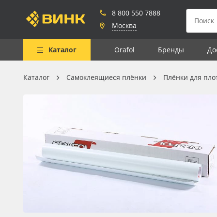
8 800 550 7888
Москва
Каталог
Orafol
Бренды
До
Каталог
Самоклеящиеся плёнки
Плёнки для пло
Весь каталог
Рулонные материалы
Самоклеящиеся плёнки
Листовые материалы
Чернила
Клей, скотчи и крепёж
Мобильные конструкции и
POS-материалы