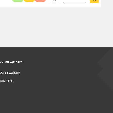
оставщикам
оставщикам
uppliers