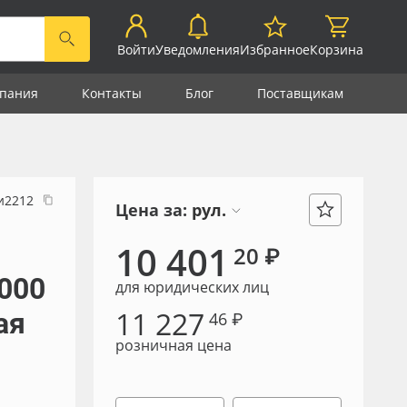
Войти
Уведомления
Избранное
Корзина
пания
Контакты
Блог
Поставщикам
и2212
Цена за:
рул.
10 401
20 ₽
000
для юридических лиц
11 227
ая
46 ₽
розничная цена