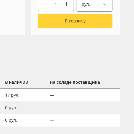
рул.
В корзину
В наличии
На складе поставщика
17
рул.
—
0
рул.
—
0
рул.
—