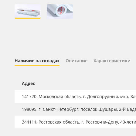
Профильные системы
Сублимация и термотрансфер
Светотехника
Инженерные пластики
Упаковочные материалы
Оборудование и инструмент
Наличие на складах
Описание
Характеристики
Новинки ассортимента
Oracal 641
Адрес
Orajet 3640
141720, Московская область, г. Долгопрудный, мкр. Хле
Плёнка монтажная Oratape
198095, г. Санкт-Петербург, поселок Шушары, 2-й Бад
ПЭТ листовой
ПЭТ бэклит
344111, Ростовская область, г. Ростов-на-Дону, 40-лет
Вспененный ПВХ