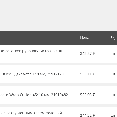
Цена
Ед.
ки остатков рулонов/листов, 50 шт,
842.47 ₽
шт
Uzlex, L, диаметр 110 мм, 21912129
133.11 ₽
шт
ости Wrap Cutter, 45*10 мм, 21910482
556.03 ₽
шт
й с закруглённым краем, зелёный,
244.32 ₽
шт