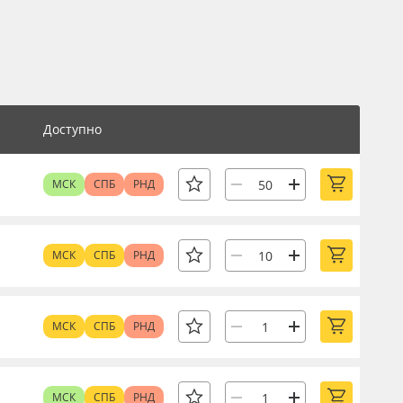
Доступно
МСК
СПБ
РНД
МСК
СПБ
РНД
МСК
СПБ
РНД
МСК
СПБ
РНД