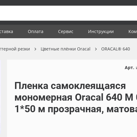
ставка
Оплата
Сервис
Инструкции
Ком
ттерной резки
Цветные плёнки Oracal
ORACAL® 640
Арт.
Пленка самоклеящаяся
мономерная Oracal 640 M 
1*50 м прозрачная, матов