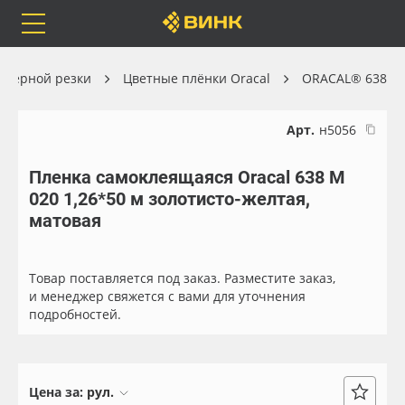
Orafol
Бренды
Доставка
оттерной резки
Цветные плёнки Oracal
ORACAL® 638
Арт.
н5056
Пленка самоклеящаяся Oracal 638 M
Каталог
Весь каталог
020 1,26*50 м золотисто-желтая,
матовая
Orafol
Рулонные материалы
Бренды
Самоклеящиеся плёнки
Товар поставляется под заказ. Разместите заказ,
и менеджер свяжется с вами для уточнения
подробностей.
Доставка
Листовые материалы
Оплата
Чернила
Цена за:
рул.