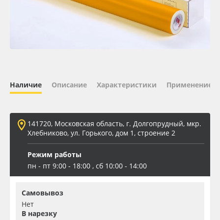
Oracal 641
Orajet 3640
Плёнка монтажная Oratape
Наличие
Описание
Характеристики
Применение
ПЭТ листовой
ПЭТ бэклит
141720, Московская область, г. Долгопрудный, мкр.
Хлебниково, ул. Горького, дом 1, строение 2
Вспененный ПВХ
Режим работы
пн - пт 9:00 - 18:00 , сб 10:00 - 14:00
Баннер
Самовывоз
Заготовки для сувениров
Нет
В нарезку