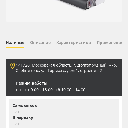
Oracal 641
Orajet 3640
Плёнка монтажная Oratape
Наличие
Описание
Характеристики
Применение
ПЭТ листовой
141720, Московская область, г. Долгопрудный, мкр.
ПЭТ бэклит
Хлебниково, ул. Горького, дом 1, строение 2
Режим работы
Вспененный ПВХ
пн - пт 9:00 - 18:00 , сб 10:00 - 14:00
Баннер
Самовывоз
Нет
Заготовки для сувениров
В нарезку
Нет