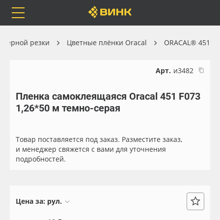
Orafol
Бренды
Доставка
оттерной резки
Цветные плёнки Oracal
ORACAL® 451
Арт.
и3482
Пленка самоклеящаяся Oracal 451 F073
Каталог
Весь каталог
1,26*50 м темно-серая
Orafol
Рулонные материалы
Товар поставляется под заказ. Разместите заказ,
Бренды
Самоклеящиеся плёнки
и менеджер свяжется с вами для уточнения
подробностей.
Доставка
Листовые материалы
Оплата
Чернила
Цена за:
рул.