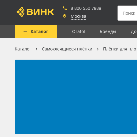
8 800 550 7888
Москва
Каталог
Orafol
Бренды
До
Каталог
Самоклеящиеся плёнки
Плёнки для пло
Весь каталог
Рулонные материалы
Самоклеящиеся плёнки
Листовые материалы
Чернила
Клей, скотчи и крепёж
Мобильные конструкции и
POS-материалы