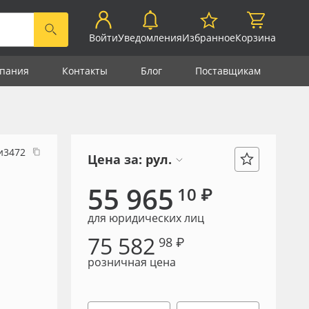
Войти
Уведомления
Избранное
Корзина
пания
Контакты
Блог
Поставщикам
и3472
Цена за:
рул.
55 965
10 ₽
для юридических лиц
75 582
98 ₽
розничная цена