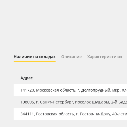
Профильные системы
Сублимация и термотрансфер
Светотехника
Инженерные пластики
Упаковочные материалы
Оборудование и инструмент
Наличие на складах
Описание
Характеристики
Новинки ассортимента
Oracal 641
Адрес
Orajet 3640
141720, Московская область, г. Долгопрудный, мкр. Хле
Плёнка монтажная Oratape
198095, г. Санкт-Петербург, поселок Шушары, 2-й Бад
ПЭТ листовой
ПЭТ бэклит
344111, Ростовская область, г. Ростов-на-Дону, 40-лет
Вспененный ПВХ