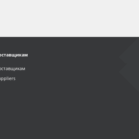
оставщикам
оставщикам
uppliers