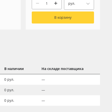
рул.
В корзину
В наличии
На складе поставщика
0
рул.
—
0
рул.
—
0
рул.
—