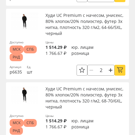
Сервис
Клей, скотчи и крепёж
Материал
Худи UC Premium с начесом, унисекс,
Инструкции
Мобильные конструкции и POS-материалы
80% хлопок/20% полиэстер, футер 3х
нитка, плотность 320 г/м2, 64-66/5XL,
черный
Цвет
Компания
Профильные системы
Доступно
Цены
1 514.29 ₽
юр. лицам
МСК
СПБ
Контакты
Сублимация и термотрансфер
Страна происхождения
1 766.67 ₽
розница
РНД
Блог
Светотехника
Артикул
Ед.
р6635
шт
Производитель
Поставщикам
Инженерные пластики
Худи UC Premium с начесом, унисекс,
Торговая марка
80% хлопок/20% полиэстер, футер 3х
Избранное
Упаковочные материалы
нитка, плотность 320 г/м2, 68-70/6XL,
черный
Серия
Оборудование и инструмент
8 800 550 7888
Доступно
Цены
1 514.29 ₽
юр. лицам
МСК
СПБ
Москва
1 766.67 ₽
розница
Новинки ассортимента
Назначение
РНД