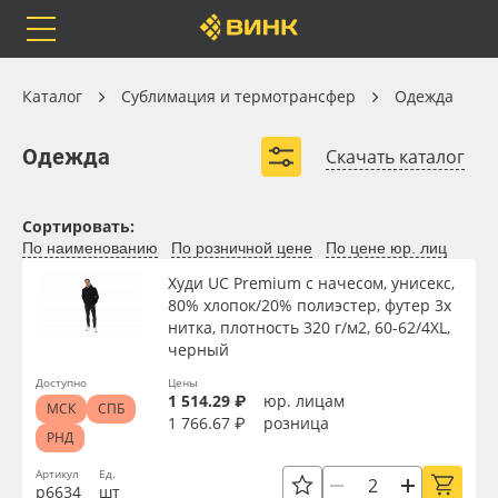
Orafol
Бренды
Доставка
Сублимация и термотрансфер
Каталог
Сублимация и термотрансфер
Одежда
Одежда
Одежда
Скачать каталог
Футболки для печати
Бейсболки для печати
Каталог
Весь каталог
Сортировать:
Худи для печати
Лонгсливы для печати
По наименованию
По розничной цене
По цене юр. лиц
Orafol
Рулонные материалы
Худи UC Premium с начесом, унисекс,
80% хлопок/20% полиэстер, футер 3х
нитка, плотность 320 г/м2, 60-62/4XL,
Бренды
Самоклеящиеся плёнки
черный
Доступно
Цены
Доставка
Листовые материалы
1 514.29 ₽
юр. лицам
МСК
СПБ
Вид
1 766.67 ₽
розница
РНД
Оплата
Чернила
Артикул
Ед.
Плотность, г/м2
р6634
шт