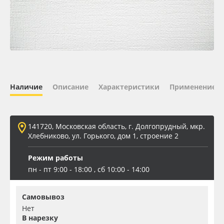
Oracal 641
Orajet 3640
Плёнка монтажная Oratape
Наличие
Описание
Характеристики
Применение
ПЭТ листовой
ПЭТ бэклит
141720, Московская область, г. Долгопрудный, мкр.
Хлебниково, ул. Горького, дом 1, строение 2
Вспененный ПВХ
Режим работы
пн - пт 9:00 - 18:00 , сб 10:00 - 14:00
Баннер
Самовывоз
Заготовки для сувениров
Нет
В нарезку