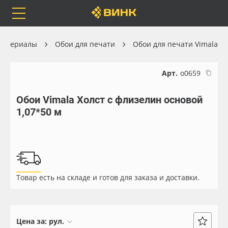
Orafol
Бренды
Доставка
материалы
Обои для печати
Обои для печати Vimala
Арт.
о0659
Обои Vimala Холст с флизелин основой
Каталог
Весь каталог
1,07*50 м
Orafol
Рулонные материалы
Бренды
Самоклеящиеся плёнки
Товар есть на складе и готов для заказа и доставки.
Доставка
Листовые материалы
Оплата
Чернила
Цена за:
рул.