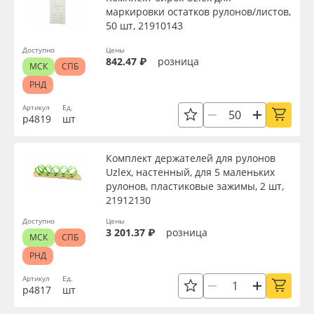
маркировки остатков рулонов/листов,
50 шт, 21910143
Доступно
Цены
842.47 ₽
розница
МСК
СПБ
РНД
Артикул
Ед.
р4819
шт
Комплект держателей для рулонов
Uzlex, настенный, для 5 маленьких
рулонов, пластиковые зажимы, 2 шт,
21912130
Доступно
Цены
3 201.37 ₽
розница
МСК
СПБ
РНД
Артикул
Ед.
р4817
шт