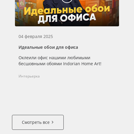
04 февраля 2025
05
Идеальные обои для офиса
Ре
In
Оклеили офис нашими любимыми
Сн
бесшовными обоями Indorian Home Art!
пр
Во
Интерьерка
пе
Ин
Смотреть все