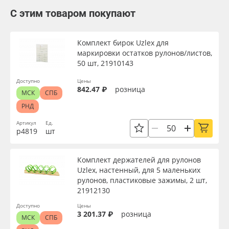
С этим товаром покупают
Комплект бирок Uzlex для
маркировки остатков рулонов/листов,
50 шт, 21910143
Доступно
Цены
842.47 ₽
розница
МСК
СПБ
РНД
Артикул
Ед.
р4819
шт
Комплект держателей для рулонов
Uzlex, настенный, для 5 маленьких
рулонов, пластиковые зажимы, 2 шт,
21912130
Доступно
Цены
3 201.37 ₽
розница
МСК
СПБ