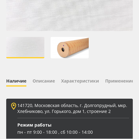
Oracal 641
Orajet 3640
Плёнка монтажная Oratape
ПЭТ листовой
ПЭТ бэклит
Наличие
Описание
Характеристики
Применение
Вспененный ПВХ
141720, Московская область, г. Долгопрудный, мкр.
Баннер
Хлебниково, ул. Горького, дом 1, строение 2
Заготовки для сувениров
Режим работы
пн - пт 9:00 - 18:00 , сб 10:00 - 14:00