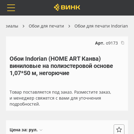
Orafol
Бренды
Доставка
атериалы
Обои для печати
Обои для печати Indorian
Арт.
о9173
Обои Indorian (HOME ART Канва)
Каталог
Весь каталог
виниловые на полиэстеровой основе
1,07*50 м, негорючие
Orafol
Рулонные материалы
Бренды
Самоклеящиеся плёнки
Товар поставляется под заказ. Разместите заказ,
и менеджер свяжется с вами для уточнения
подробностей.
Доставка
Листовые материалы
Оплата
Чернила
Цена за:
рул.