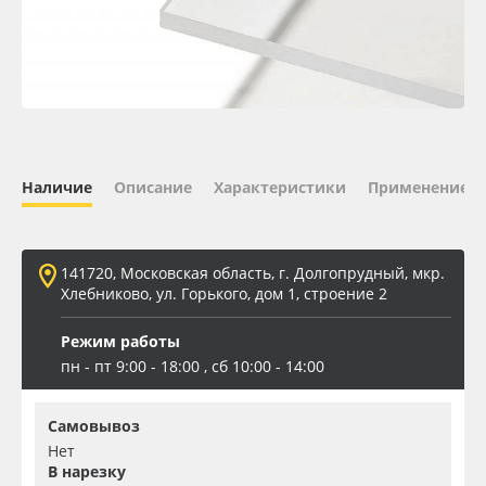
Oracal 641
Orajet 3640
Плёнка монтажная Oratape
Наличие
Описание
Характеристики
Применение
ПЭТ листовой
ПЭТ бэклит
141720, Московская область, г. Долгопрудный, мкр.
Хлебниково, ул. Горького, дом 1, строение 2
Вспененный ПВХ
Режим работы
пн - пт 9:00 - 18:00 , сб 10:00 - 14:00
Баннер
Самовывоз
Заготовки для сувениров
Нет
В нарезку