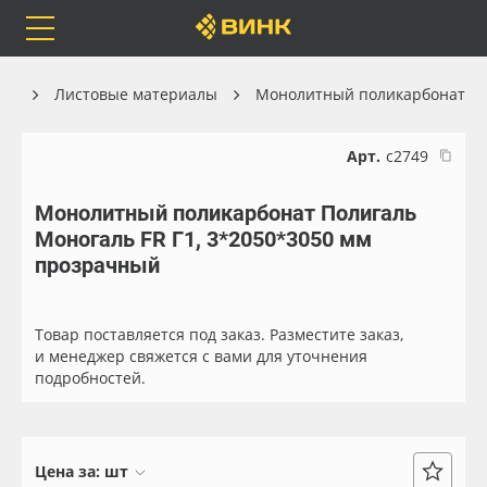
Orafol
Бренды
Доставка
ог
Листовые материалы
Монолитный поликарбонат
Арт.
с2749
Монолитный поликарбонат Полигаль
Каталог
Весь каталог
Моногаль FR Г1, 3*2050*3050 мм
прозрачный
Orafol
Рулонные материалы
Бренды
Самоклеящиеся плёнки
Товар поставляется под заказ. Разместите заказ,
и менеджер свяжется с вами для уточнения
подробностей.
Доставка
Листовые материалы
Оплата
Чернила
Цена за:
шт