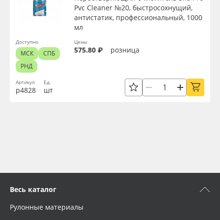
Pvc Cleaner №20, быстросохнущий,
антистатик, профессиональный, 1000
мл
Доступно
Цены
575.80 ₽
розница
МСК
СПБ
РНД
Артикул
Ед.
р4828
шт
Весь каталог
Рулонные материалы