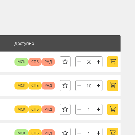
Доступно
МСК
СПБ
РНД
МСК
СПБ
РНД
МСК
СПБ
РНД
МСК
СПБ
РНД