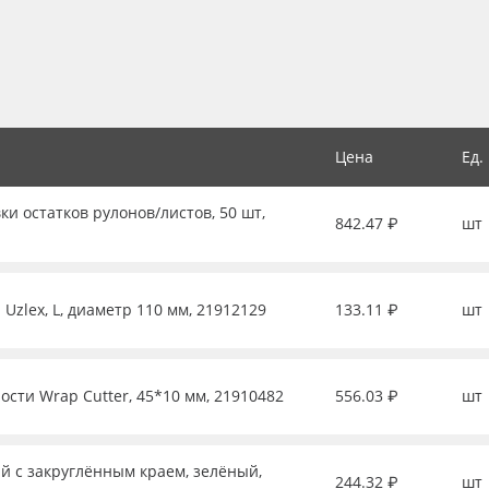
Цена
Ед.
ки остатков рулонов/листов, 50 шт,
842.47 ₽
шт
Uzlex, L, диаметр 110 мм, 21912129
133.11 ₽
шт
ости Wrap Cutter, 45*10 мм, 21910482
556.03 ₽
шт
й с закруглённым краем, зелёный,
244.32 ₽
шт