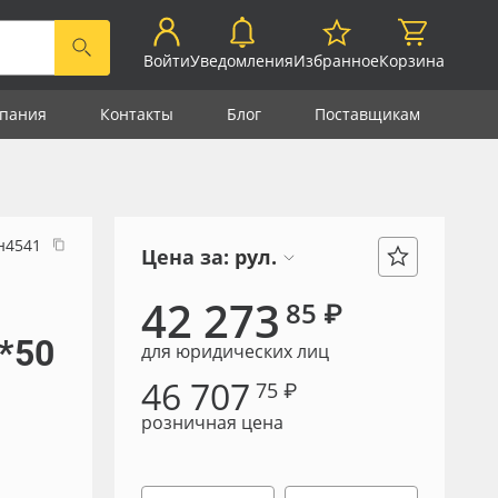
Войти
Уведомления
Избранное
Корзина
пания
Контакты
Блог
Поставщикам
н4541
Цена за:
рул.
42 273
85 ₽
6*50
для юридических лиц
46 707
75 ₽
розничная цена