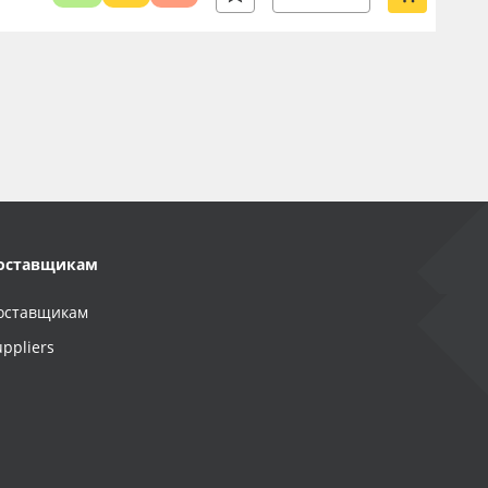
оставщикам
оставщикам
uppliers