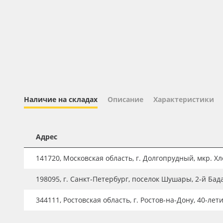
Профильные системы
Сублимация и термотрансфер
Светотехника
Инженерные пластики
Упаковочные материалы
Оборудование и инструмент
Наличие на складах
Описание
Характеристики
Новинки ассортимента
Oracal 641
Адрес
Orajet 3640
141720, Московская область, г. Долгопрудный, мкр. Хле
Плёнка монтажная Oratape
198095, г. Санкт-Петербург, поселок Шушары, 2-й Бад
ПЭТ листовой
ПЭТ бэклит
344111, Ростовская область, г. Ростов-на-Дону, 40-лет
Вспененный ПВХ