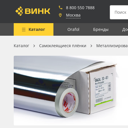
8 800 550 7888
Москва
Каталог
Orafol
Бренды
До
Каталог
Самоклеящиеся плёнки
Металлизирова
Весь каталог
Рулонные материалы
Самоклеящиеся плёнки
Листовые материалы
Чернила
Клей, скотчи и крепёж
Мобильные конструкции и
POS-материалы