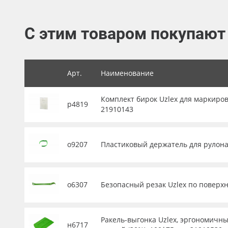
Баннер
С этим товаром покупают
Заготовки для сувениров
Арт.
Наименование
Комплект бирок Uzlex для маркиров
р4819
21910143
о9207
Пластиковый держатель для рулона 
о6307
Безопасный резак Uzlex по поверхн
Ракель-выгонка Uzlex, эргономичны
н6717