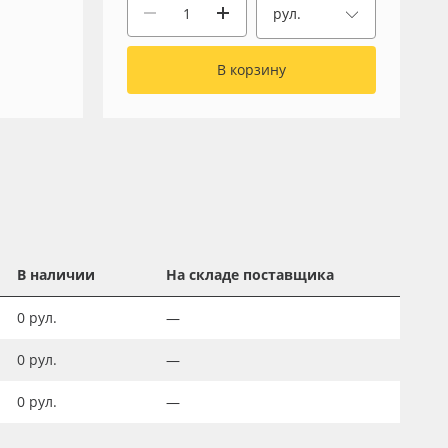
рул.
В корзину
В наличии
На складе поставщика
0
рул.
—
0
рул.
—
0
рул.
—