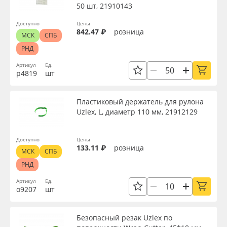
50 шт, 21910143
Доступно
Цены
842.47 ₽
розница
МСК
СПБ
РНД
Артикул
Ед.
р4819
шт
Пластиковый держатель для рулона
Uzlex, L, диаметр 110 мм, 21912129
Доступно
Цены
133.11 ₽
розница
МСК
СПБ
РНД
Артикул
Ед.
о9207
шт
Безопасный резак Uzlex по