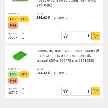
поверхности Wrap Cutter, 45*10 мм,
21910482
Доступно
Цены
556.03 ₽
розница
МСК
СПБ
РНД
Артикул
Ед.
о6307
шт
Ракель-выгонка Uzlex, эргономичный
с закруглённым краем, зелёный,
мягкий (30%), 100*75 мм, 21910530
Доступно
Цены
244.32 ₽
розница
МСК
СПБ
РНД
Артикул
Ед.
н6717
шт