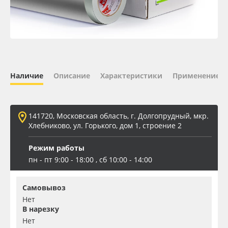
Oracal 641
Orajet 3640
Плёнка монтажная Oratape
Наличие
Описание
Характеристики
Применение
ПЭТ листовой
141720, Московская область, г. Долгопрудный, мкр.
ПЭТ бэклит
Хлебниково, ул. Горького, дом 1, строение 2
Режим работы
Вспененный ПВХ
пн - пт 9:00 - 18:00 , сб 10:00 - 14:00
Баннер
Самовывоз
Нет
Заготовки для сувениров
В нарезку
Нет