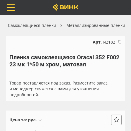
Orafol
Бренды
Доставка
Самоклеящиеся плёнки
Металлизированные плёнки
Арт.
и2182
Пленка самоклеящаяся Oracal 352 F002
Каталог
Весь каталог
23 мк 1*50 м хром, матовая
Orafol
Рулонные материалы
Товар поставляется под заказ. Разместите заказ,
Бренды
Самоклеящиеся плёнки
и менеджер свяжется с вами для уточнения
подробностей.
Доставка
Листовые материалы
Оплата
Чернила
Цена за:
рул.