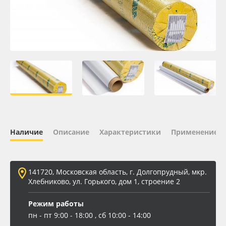
Oracal 641
Orajet 3640
Плёнка монтажная Oratape
ПЭТ листовой
ПЭТ бэклит
Наличие
Описание
Характеристики
Применение
Вспененный ПВХ
141720, Московская область, г. Долгопрудный, мкр.
Баннер
Хлебниково, ул. Горького, дом 1, строение 2
Заготовки для сувениров
Режим работы
пн - пт 9:00 - 18:00 , сб 10:00 - 14:00