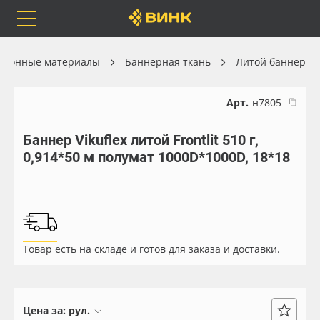
Orafol
Бренды
Доставка
улонные материалы
Баннерная ткань
Литой баннер
Арт.
н7805
Баннер Vikuflex литой Frontlit 510 г,
Каталог
Весь каталог
0,914*50 м полумат 1000D*1000D, 18*18
Orafol
Рулонные материалы
Бренды
Самоклеящиеся плёнки
Товар есть на складе и готов для заказа и доставки.
Доставка
Листовые материалы
Оплата
Чернила
Цена за:
рул.