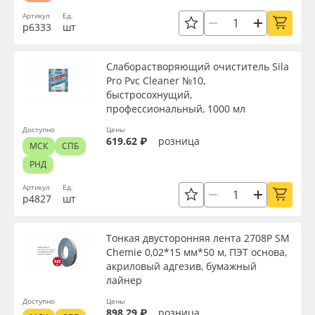
Артикул
Ед.
р6333
шт
Слаборастворяющий очиститель Sila
Pro Pvc Cleaner №10,
быстросохнущий,
профессиональный, 1000 мл
Доступно
Цены
619.62 ₽
розница
МСК
СПБ
РНД
Артикул
Ед.
р4827
шт
Тонкая двусторонняя лента 2708P SM
Chemie 0,02*15 мм*50 м, ПЭТ основа,
акриловый адгезив, бумажный
лайнер
Доступно
Цены
898.29 ₽
розница