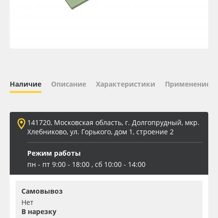
Oracal 641
Orajet 3640
Плёнка монтажная Oratape
Наличие
Описание
Характеристики
Применение
ПЭТ листовой
ПЭТ бэклит
141720, Московская область, г. Долгопрудный, мкр.
Хлебниково, ул. Горького, дом 1, строение 2
Вспененный ПВХ
Режим работы
пн - пт 9:00 - 18:00 , сб 10:00 - 14:00
Баннер
Самовывоз
Заготовки для сувениров
Нет
В нарезку