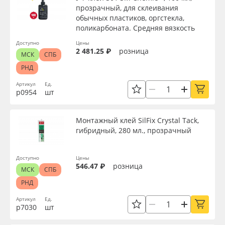
прозрачный, для склеивания
обычных пластиков, оргстекла,
поликарбоната. Средняя вязкость
Доступно
Цены
2 481.25 ₽
розница
МСК
СПБ
РНД
Артикул
Ед.
р0954
шт
Монтажный клей SilFix Crystal Tack,
гибридный, 280 мл., прозрачный
Доступно
Цены
546.47 ₽
розница
МСК
СПБ
РНД
Артикул
Ед.
р7030
шт