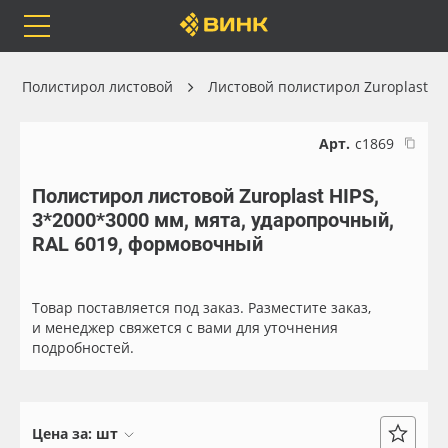
Orafol
Бренды
Доставка
Полистирол листовой
Листовой полистирол Zuroplast
Арт.
с1869
Полистирол листовой Zuroplast HIPS,
Каталог
Весь каталог
3*2000*3000 мм, мята, ударопрочный,
RAL 6019, формовочный
Orafol
Рулонные материалы
Бренды
Самоклеящиеся плёнки
Товар поставляется под заказ. Разместите заказ,
и менеджер свяжется с вами для уточнения
подробностей.
Доставка
Листовые материалы
Оплата
Чернила
Цена за:
шт