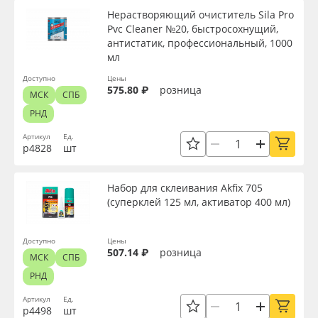
Нерастворяющий очиститель Sila Pro
Pvc Cleaner №20, быстросохнущий,
антистатик, профессиональный, 1000
мл
Доступно
Цены
575.80 ₽
розница
МСК
СПБ
РНД
Артикул
Ед.
р4828
шт
Набор для склеивания Akfix 705
(суперклей 125 мл, активатор 400 мл)
Доступно
Цены
507.14 ₽
розница
МСК
СПБ
РНД
Артикул
Ед.
р4498
шт