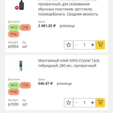
прозрачный, для склеивания
обычных пластиков, оргстекла,
поликарбоната. Средняя вязкость
Доступно
Цены
2 481.25 ₽
розница
МСК
СПБ
РНД
Артикул
Ед.
р0954
шт
Монтажный клей SilFix Crystal Tack,
гибридный, 280 мл., прозрачный
Доступно
Цены
546.47 ₽
розница
МСК
СПБ
РНД
Артикул
Ед.
р7030
шт