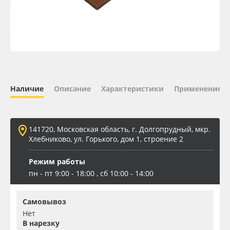
Oracal 641
Orajet 3640
Плёнка монтажная Oratape
Наличие
Описание
Характеристики
Применение
ПЭТ листовой
ПЭТ бэклит
141720, Московская область, г. Долгопрудный, мкр.
Хлебниково, ул. Горького, дом 1, строение 2
Вспененный ПВХ
Режим работы
пн - пт 9:00 - 18:00 , сб 10:00 - 14:00
Баннер
Самовывоз
Заготовки для сувениров
Нет
В нарезку