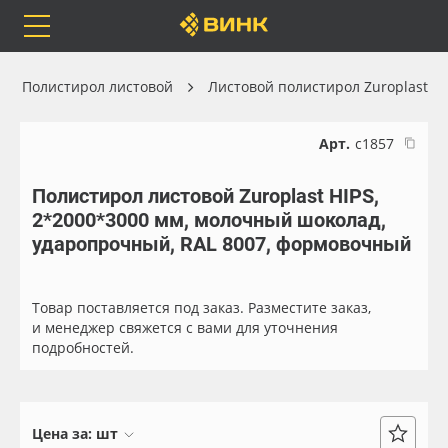
Orafol
Бренды
Доставка
Полистирол листовой
Листовой полистирол Zuroplast
Арт.
с1857
Полистирол листовой Zuroplast HIPS,
Каталог
Весь каталог
2*2000*3000 мм, молочный шоколад,
ударопрочный, RAL 8007, формовочный
Orafol
Рулонные материалы
Бренды
Самоклеящиеся плёнки
Товар поставляется под заказ. Разместите заказ,
и менеджер свяжется с вами для уточнения
подробностей.
Доставка
Листовые материалы
Оплата
Чернила
Цена за:
шт