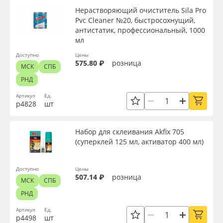
Нерастворяющий очиститель Sila Pro
Pvc Cleaner №20, быстросохнущий,
антистатик, профессиональный, 1000
мл
Доступно
Цены
575.80 ₽
розница
МСК
СПБ
РНД
Артикул
Ед.
р4828
шт
Набор для склеивания Akfix 705
(суперклей 125 мл, активатор 400 мл)
Доступно
Цены
507.14 ₽
розница
МСК
СПБ
РНД
Артикул
Ед.
р4498
шт