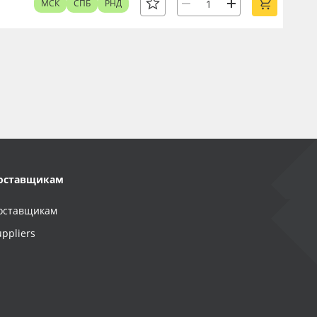
МСК
СПБ
РНД
оставщикам
оставщикам
uppliers