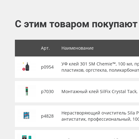
Баннер
Заготовки для сувениров
С этим товаром покупают
Арт.
Наименование
УФ клей 301 SM Chemie™, 100 мл, 
р0954
пластиков, оргстекла, поликарбона
р7030
Монтажный клей SilFix Crystal Tack
Нерастворяющий очиститель Sila P
р4828
антистатик, профессиональный, 10