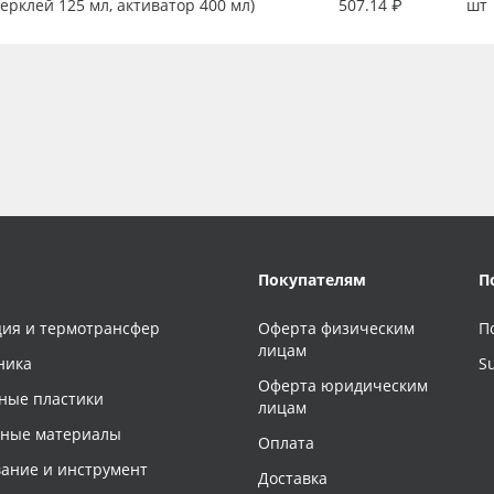
перклей 125 мл, активатор 400 мл)
507.14 ₽
шт
Покупателям
П
ия и термотрансфер
Оферта физическим
П
лицам
ника
S
Оферта юридическим
ные пластики
лицам
чные материалы
Оплата
ание и инструмент
Доставка