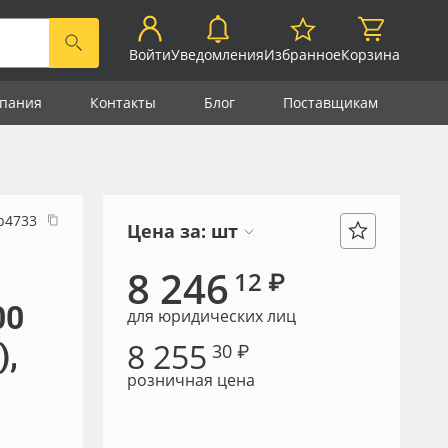
Войти
Уведомления
Избранное
Корзина
пания
Контакты
Блог
Поставщикам
р4733
Цена за:
шт
8 246
12 ₽
00
для юридических лиц
8 255
),
30 ₽
розничная цена