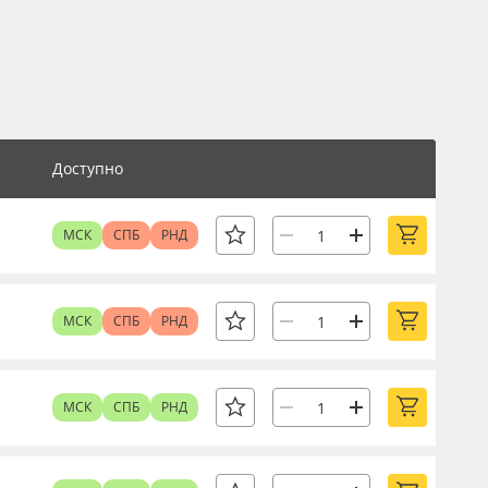
Доступно
МСК
СПБ
РНД
МСК
СПБ
РНД
МСК
СПБ
РНД