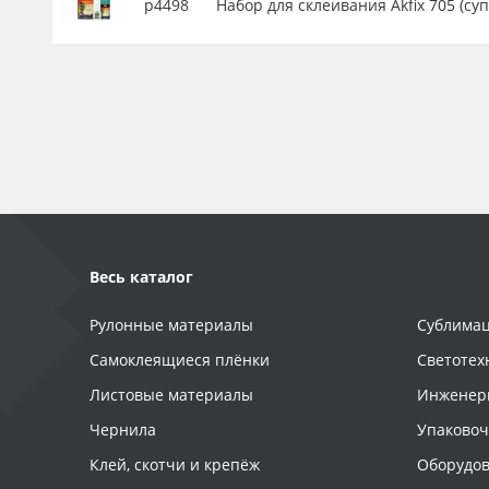
р4498
Набор для склеивания Akfix 705 (су
Весь каталог
Рулонные материалы
Сублимац
Самоклеящиеся плёнки
Светотех
Листовые материалы
Инженер
Чернила
Упаково
Клей, скотчи и крепёж
Оборудов