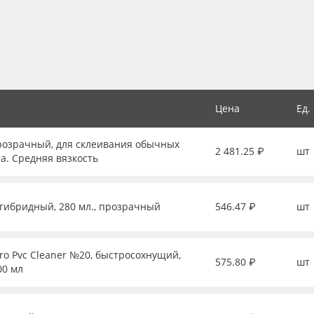
Цена
Ед.
прозрачный, для склеивания обычных
2 481.25 ₽
шт
та. Средняя вязкость
, гибридный, 280 мл., прозрачный
546.47 ₽
шт
ro Pvc Cleaner №20, быстросохнущий,
575.80 ₽
шт
00 мл