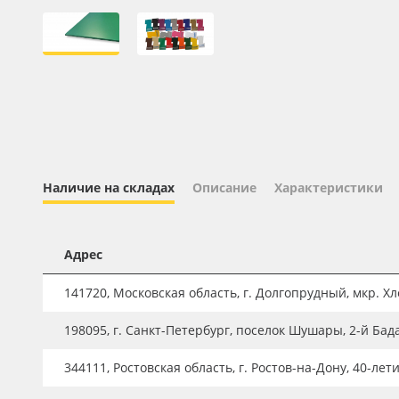
Профильные системы
Сублимация и термотрансфер
Светотехника
Инженерные пластики
Упаковочные материалы
Оборудование и инструмент
Наличие на складах
Описание
Характеристики
Новинки ассортимента
Oracal 641
Адрес
Orajet 3640
Плёнка монтажная Oratape
141720, Московская область, г. Долгопрудный, мкр. Хле
ПЭТ листовой
198095, г. Санкт-Петербург, поселок Шушары, 2-й Бад
ПЭТ бэклит
344111, Ростовская область, г. Ростов-на-Дону, 40-лет
Вспененный ПВХ