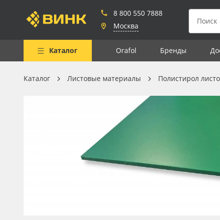
8 800 550 7888
Москва
Каталог
Orafol
Бренды
До
Каталог
Листовые материалы
Полистирол лист
Весь каталог
Рулонные материалы
Самоклеящиеся плёнки
Листовые материалы
Чернила
Клей, скотчи и крепёж
Мобильные конструкции и
POS-материалы