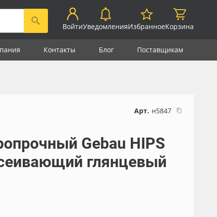
Войти
Уведомления
Избранное
Корзина
пания
Контакты
Блог
Поставщикам
Арт.
н5847
ропрочный Gebau HIPS
ссеивающий глянцевый