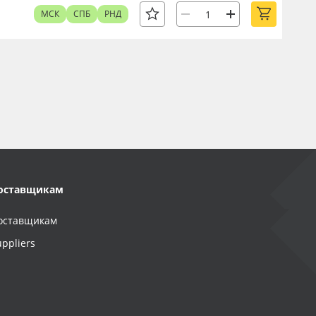
МСК
СПБ
РНД
оставщикам
оставщикам
uppliers