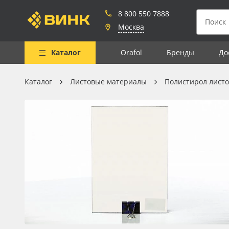
8 800 550 7888
Москва
Каталог
Orafol
Бренды
До
Каталог
Листовые материалы
Полистирол лист
Весь каталог
Рулонные материалы
Самоклеящиеся плёнки
Листовые материалы
Чернила
Клей, скотчи и крепёж
Мобильные конструкции и
POS-материалы