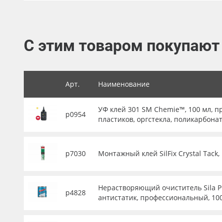
Баннер
Заготовки для сувениров
С этим товаром покупают
Арт.
Наименование
УФ клей 301 SM Chemie™, 100 мл, 
р0954
пластиков, оргстекла, поликарбона
р7030
Монтажный клей SilFix Crystal Tack
Нерастворяющий очиститель Sila P
р4828
антистатик, профессиональный, 10