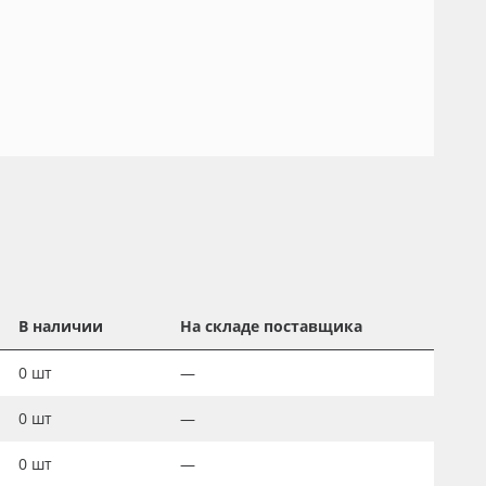
В наличии
На складе поставщика
0
шт
—
0
шт
—
0
шт
—