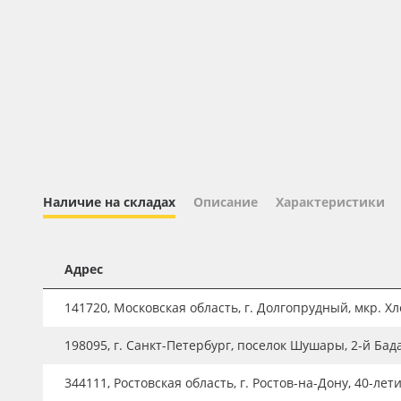
Профильные системы
Сублимация и термотрансфер
Светотехника
Инженерные пластики
Упаковочные материалы
Оборудование и инструмент
Новинки ассортимента
Наличие на складах
Описание
Характеристики
Oracal 641
Orajet 3640
Адрес
Плёнка монтажная Oratape
141720, Московская область, г. Долгопрудный, мкр. Хле
ПЭТ листовой
198095, г. Санкт-Петербург, поселок Шушары, 2-й Бад
ПЭТ бэклит
344111, Ростовская область, г. Ростов-на-Дону, 40-лет
Вспененный ПВХ