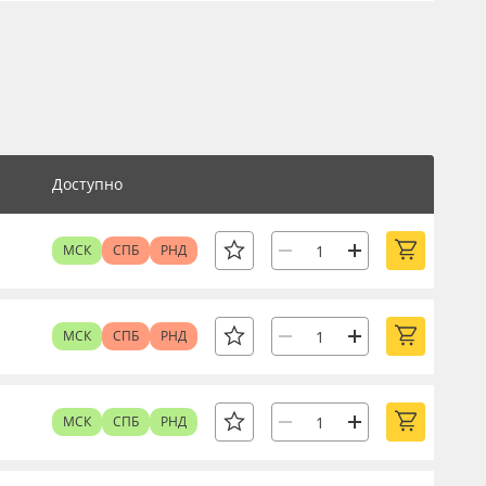
Доступно
МСК
СПБ
РНД
МСК
СПБ
РНД
МСК
СПБ
РНД