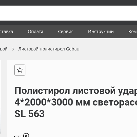
ставка
Оплата
Сервис
Инструкции
Ком
овой
Листовой полистирол Gebau
Полистирол листовой уда
4*2000*3000 мм светора
SL 563