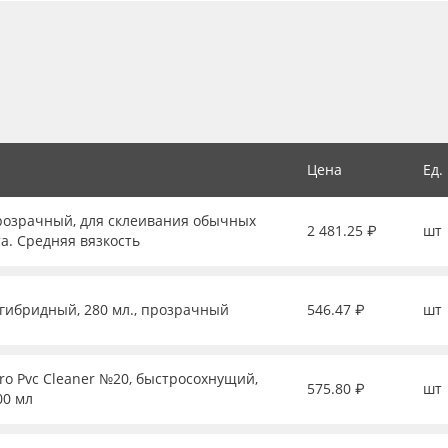
Цена
Ед.
прозрачный, для склеивания обычных
2 481.25 ₽
шт
та. Средняя вязкость
, гибридный, 280 мл., прозрачный
546.47 ₽
шт
ro Pvc Cleaner №20, быстросохнущий,
575.80 ₽
шт
00 мл