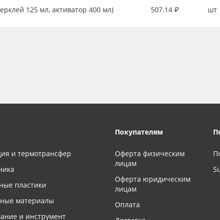
перклей 125 мл, активатор 400 мл)
507.14 ₽
шт
Покупателям
П
ия и термотрансфер
Оферта физическим
П
лицам
ника
S
Оферта юридическим
ные пластики
лицам
чные материалы
Оплата
ание и инструмент