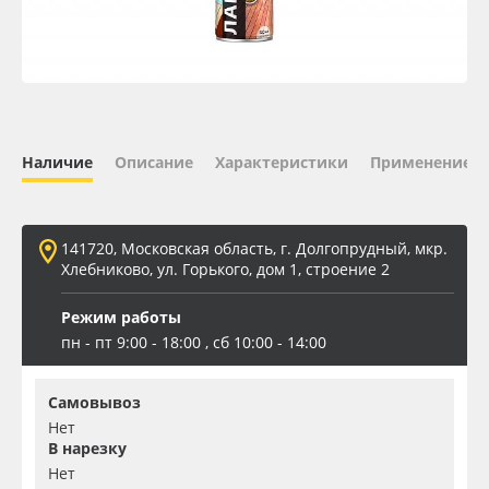
Oracal 641
Orajet 3640
Плёнка монтажная Oratape
Наличие
Описание
Характеристики
Применение
ПЭТ листовой
141720, Московская область, г. Долгопрудный, мкр.
ПЭТ бэклит
Хлебниково, ул. Горького, дом 1, строение 2
Режим работы
Вспененный ПВХ
пн - пт 9:00 - 18:00 , сб 10:00 - 14:00
Баннер
Самовывоз
Нет
Заготовки для сувениров
В нарезку
Нет