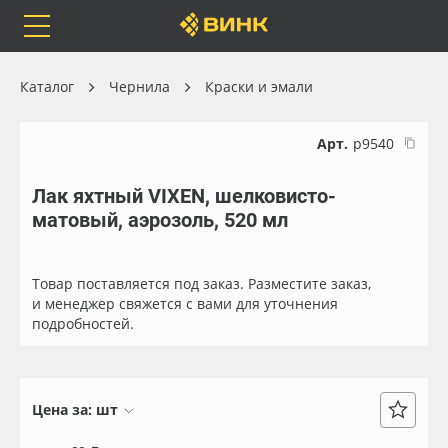
Orafol
Бренды
Доставка
Каталог
Чернила
Краски и эмали
Арт.
р9540
Лак яхтный VIXEN, шелковисто-
Каталог
Весь каталог
матовый, аэрозоль, 520 мл
Orafol
Рулонные материалы
Товар поставляется под заказ. Разместите заказ,
Бренды
Самоклеящиеся плёнки
и менеджер свяжется с вами для уточнения
подробностей.
Доставка
Листовые материалы
Оплата
Чернила
Цена за:
шт