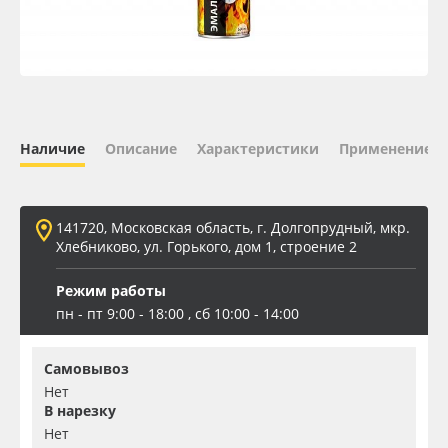
Oracal 641
Orajet 3640
Плёнка монтажная Oratape
Наличие
Описание
Характеристики
Применение
ПЭТ листовой
141720, Московская область, г. Долгопрудный, мкр.
ПЭТ бэклит
Хлебниково, ул. Горького, дом 1, строение 2
Режим работы
Вспененный ПВХ
пн - пт 9:00 - 18:00 , сб 10:00 - 14:00
Баннер
Самовывоз
Нет
Заготовки для сувениров
В нарезку
Нет