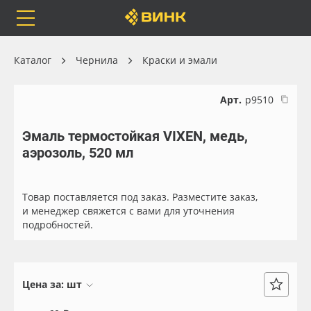
Orafol
Бренды
Доставка
Каталог
Чернила
Краски и эмали
Арт.
р9510
Эмаль термостойкая VIXEN, медь,
Каталог
Весь каталог
аэрозоль, 520 мл
Orafol
Рулонные материалы
Товар поставляется под заказ. Разместите заказ,
Бренды
Самоклеящиеся плёнки
и менеджер свяжется с вами для уточнения
подробностей.
Доставка
Листовые материалы
Оплата
Чернила
Цена за:
шт