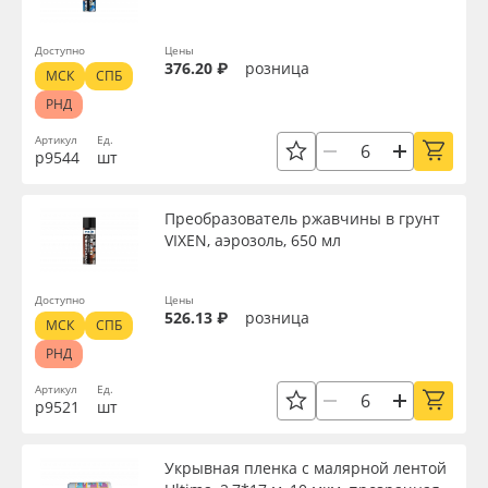
Доступно
Цены
376.20 ₽
розница
МСК
СПБ
РНД
Артикул
Ед.
р9544
шт
Преобразователь ржавчины в грунт
VIXEN, аэрозоль, 650 мл
Доступно
Цены
526.13 ₽
розница
МСК
СПБ
РНД
Артикул
Ед.
р9521
шт
Укрывная пленка с малярной лентой