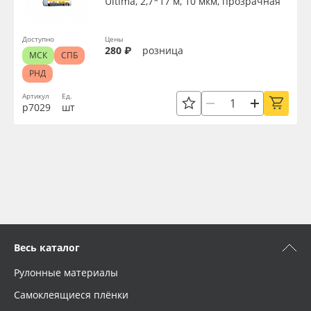
Ultima, 2,7*17 м, 10 мкм, прозрачная
Доступно
Цены
280 ₽
розница
МСК
СПБ
РНД
Артикул
Ед.
р7029
шт
Весь каталог
Рулонные материалы
Самоклеящиеся плёнки