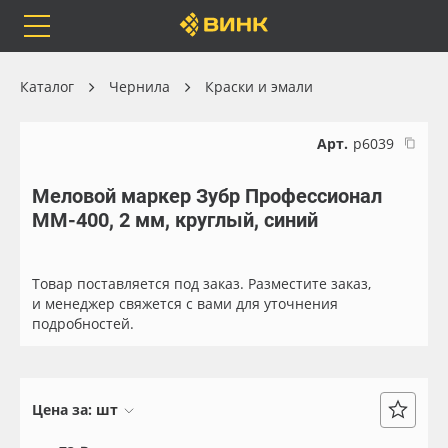
Orafol
Бренды
Доставка
Каталог
Чернила
Краски и эмали
Арт.
р6039
Меловой маркер Зубр Профессионал
Каталог
Весь каталог
ММ-400, 2 мм, круглый, синий
Orafol
Рулонные материалы
Товар поставляется под заказ. Разместите заказ,
Бренды
Самоклеящиеся плёнки
и менеджер свяжется с вами для уточнения
подробностей.
Доставка
Листовые материалы
Оплата
Чернила
Цена за:
шт