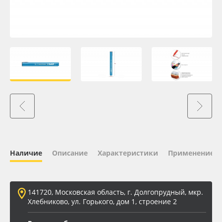
Oracal 641
Orajet 3640
Плёнка монтажная Oratape
ПЭТ листовой
ПЭТ бэклит
Вспененный ПВХ
Наличие
Описание
Характеристики
Применение
Баннер
141720, Московская область, г. Долгопрудный, мкр.
Заготовки для сувениров
Хлебниково, ул. Горького, дом 1, строение 2